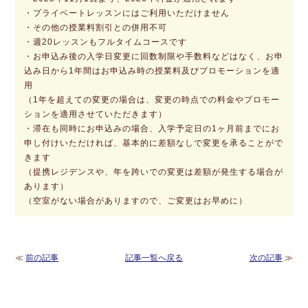
・プライベートレッスンにはご利用いただけません
・その他の授業料割引との併用不可
・週20レッスンもフルタイムコースです
・お申込み後の入学日変更に回数制限や手数料などはなく、お申
込み日から1年間はお申込み時の授業料及びプロモーションを適
用
（1年を超えての変更の場合は、変更の時点での料金やプロモー
ションを適用させていただきます）
・滞在も同時にお申込みの場合、入学予定日の1ヶ月前までにお
申し付けいただければ、基本的に差額なしで変更を承ることがで
きます
（提携レジデンスや、年を跨いでの変更は差額が発生する場合が
あります）
（空室がない場合がありますので、ご変更はお早めに）
≪
前の記事
記事一覧へ戻る
次の記事
≫