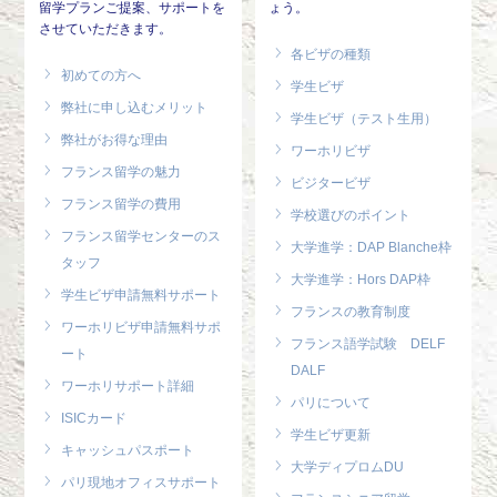
留学プランご提案、サポートを
ょう。
させていただきます。
各ビザの種類
初めての方へ
学生ビザ
弊社に申し込むメリット
学生ビザ（テスト生用）
弊社がお得な理由
ワーホリビザ
フランス留学の魅力
ビジタービザ
フランス留学の費用
学校選びのポイント
フランス留学センターのス
大学進学：DAP Blanche枠
タッフ
大学進学：Hors DAP枠
学生ビザ申請無料サポート
フランスの教育制度
ワーホリビザ申請無料サポ
フランス語学試験 DELF
ート
DALF
ワーホリサポート詳細
パリについて
ISICカード
学生ビザ更新
キャッシュパスポート
大学ディプロムDU
パリ現地オフィスサポート