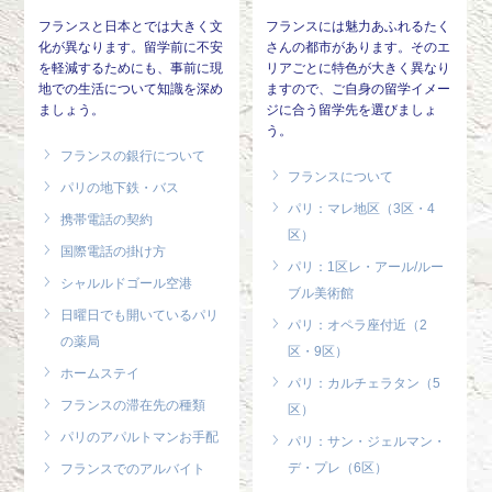
フランスと日本とでは大きく文
フランスには魅力あふれるたく
化が異なります。留学前に不安
さんの都市があります。そのエ
を軽減するためにも、事前に現
リアごとに特色が大きく異なり
地での生活について知識を深め
ますので、ご自身の留学イメー
ましょう。
ジに合う留学先を選びましょ
う。
フランスの銀行について
フランスについて
パリの地下鉄・バス
パリ：マレ地区（3区・4
携帯電話の契約
区）
国際電話の掛け方
パリ：1区レ・アール/ルー
シャルルドゴール空港
ブル美術館
日曜日でも開いているパリ
パリ：オペラ座付近（2
の薬局
区・9区）
ホームステイ
パリ：カルチェラタン（5
フランスの滞在先の種類
区）
パリのアパルトマンお手配
パリ：サン・ジェルマン・
デ・プレ（6区）
フランスでのアルバイト