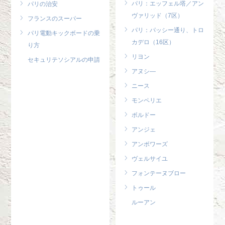
パリ：エッフェル塔／アン
パリの治安
ヴァリッド（7区）
フランスのスーパー
パリ：パッシー通り、トロ
パリ電動キックボードの乗
カデロ（16区）
り方
リヨン
セキュリテソシアルの申請
アヌシ―
ニース
モンペリエ
ボルドー
アンジェ
アンボワーズ
ヴェルサイユ
フォンテーヌブロー
トゥール
ルーアン