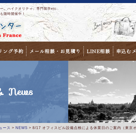
。ハイクオリティ、専門留学etc..
も随時開催中！
リング予約
メール相談・お見積り
LINE相談
申込む
 News
ュース
>
NEWS
>
8/17 オフィスビル設備点検による休業日のご案内（東京