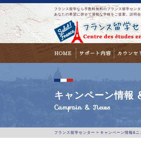
フランス留学なら手数料無料のフランス留学センター
あなたの希望に併せて適切な学校をご提案。説明会
HOME
サポート内容
カウンセ
キャンペーン情報 &
Campain & News
フランス留学センター
>
キャンペーン情報&ニ