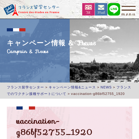
キャンペーン情報 & News
Campain & News
フランス留学センター
>
キャンペーン情報&ニュース
>
NEWS
>
フランス
でのワクチン接種サポートについて
>
vaccination-g86bf52755_1920
vaccination-
g86bf52755_1920