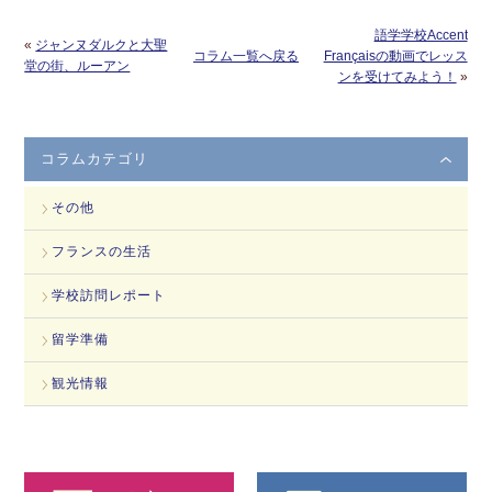
語学学校Accent
«
ジャンヌダルクと大聖
コラム一覧へ戻る
Françaisの動画でレッス
堂の街、ルーアン
ンを受けてみよう！
»
コラムカテゴリ
その他
フランスの生活
学校訪問レポート
留学準備
観光情報