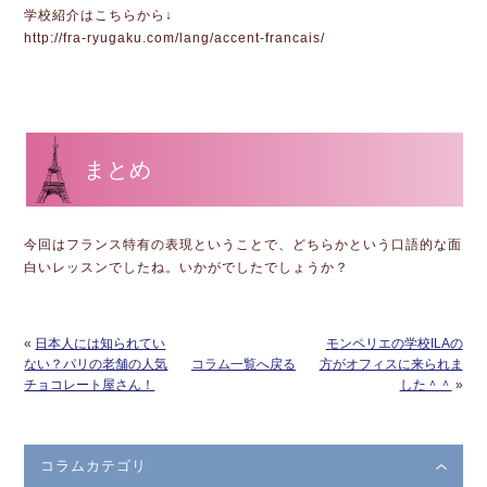
学校紹介はこちらから↓
http://fra-ryugaku.com/lang/accent-francais/
まとめ
今回はフランス特有の表現ということで、どちらかという口語的な面
白いレッスンでしたね。いかがでしたでしょうか？
«
日本人には知られてい
モンペリエの学校ILAの
ない？パリの老舗の人気
コラム一覧へ戻る
方がオフィスに来られま
チョコレート屋さん！
した＾＾
»
コラムカテゴリ