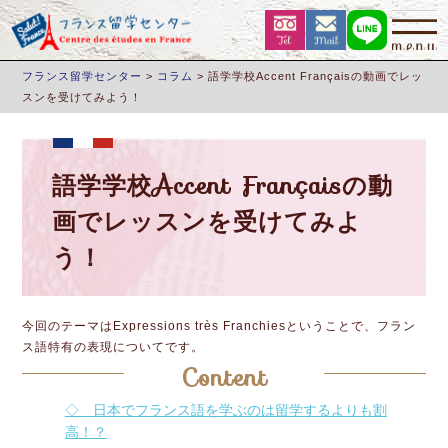
フランス留学センター
>
コラム
>
語学学校Accent Françaisの動画でレッ
スンを受けてみよう！
語学学校Accent Françaisの動
画でレッスンを受けてみよ
う！
今回のテーマはExpressions très Franchiesということで、フラン
ス語特有の表現についてです。
Content
◇ 日本でフランス語を学ぶのは留学するよりも割
高！？