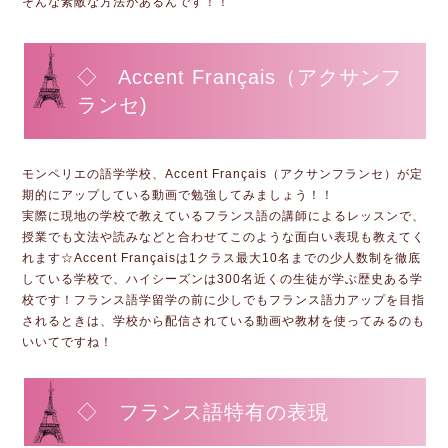
そんな素敵な方法があるんです！！
◇ Accent Français（アクサンフ
ランセ)
モンペリエの語学学校、Accent Français（アクサンフランセ）が定
期的にアップしている動画で勉強してみましょう！！
実際に現地の学校で教えているフランス語の講師によるレッスンで、
授業でも文法や読みなどと合わせてこのような面白い表現も教えてく
れます☆Accent Françaisは1クラス最大10名までの少人数制を徹底
している学校で、ハイシーズンは300名近くの生徒が学ぶ歴史ある学
校です！フランス語学留学の前に少しでもフランス語力アップを目指
されるときは、学校から配信されている動画や教材を使ってみるのも
いいてですね！
◇ フランス語特有の表現