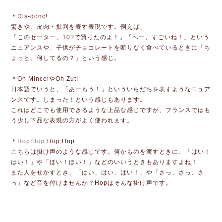
＊Dis-donc!
驚きや、皮肉・批判を表す表現です。例えば、
「このセーター、10?で買ったのよ！」「へー、すごいね！」という
ニュアンスや、子供がチョコレートを断りなく食べているときに「ち
ょっと、何してるの？」という感じ。
＊Oh Mince!やOh Zut!
日本語でいうと、「あーもう！」といういらだちを表すようなニュア
ンスです。しまった！という感じもあります。
これはどこでも使用できるような上品な感じですが、フランスではも
う少し下品な表現の方がよく使われます。
＊Hop!Hop,Hop,Hop
こちらは掛け声のような感じです。何かものを渡すときに、「はい！
はい！」や「ほい！ほい！」などのいいうときもありますよね！
また人をせかすとき、「はい、はい、はい！」や「さっ、さっ、さ
っ」など音を付けませんか？Hopはそんな掛け声です。