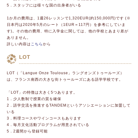
5．スタッフには様々な国の出身者がいる
1か月の費用は、1週26レッスンで1,320EUR(約150,000円)です (※
日本円は2020年5月のレート（1EUR＝117円）を参考にしていま
す)。その他の費用、特に入学金に関しては、他の学校とあまり差が
ありません。
詳しい内容は
こちら
から
LOT
LOT（「Langue Onze Toulouse」ラングオンズトゥールーズ）
は、フランス南西の大きな街トゥールーズにある語学学校です。
「LOT」の特徴は大きく5つあります。
1．少人数制で授業の質を確保
2．語学交流を推進するTANDEMというアソシエーションに加盟して
いる
3．料理コースやワインコースもあります
4．毎月文化活動プログラムが用意されている
5．2週間から登録可能