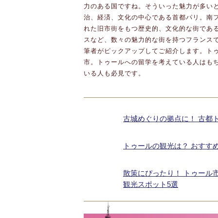
力のある国ですね。そういった魅力が多い
治、経済、文化の中心である首都パリ。南
れた旧市街をもつ歴史的、文化的な街であ
スなど、数々の魅力的な街を持つフランス
筆者がピックアップしてご紹介します。ト
市。トゥールへの留学を考えている人はも
いる人も必見です。
古城めぐりの拠点に！ 古都
トゥールの観光は？ おすす
散策にぴったり！ トゥール
観光スポット5選