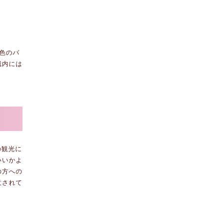
色のバ
城内には
の観光に
いいかよ
の方への
意されて