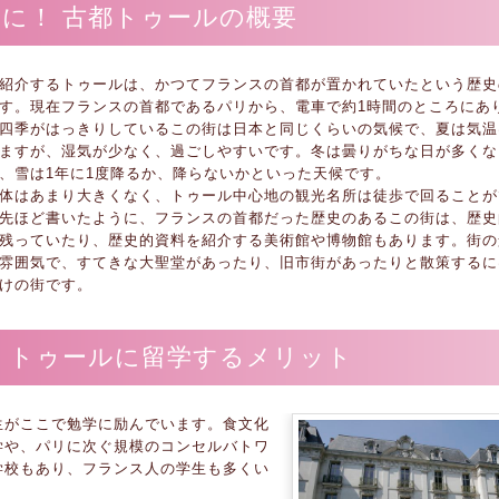
に！ 古都トゥールの概要
紹介するトゥールは、かつてフランスの首都が置かれていたという歴史
す。現在フランスの首都であるパリから、電車で約1時間のところにあ
四季がはっきりしているこの街は日本と同じくらいの気候で、夏は気温
ますが、湿気が少なく、過ごしやすいです。冬は曇りがちな日が多くな
、雪は1年に1度降るか、降らないかといった天候です。
体はあまり大きくなく、トゥール中心地の観光名所は徒歩で回ることが
先ほど書いたように、フランスの首都だった歴史のあるこの街は、歴史
残っていたり、歴史的資料を紹介する美術館や博物館もあります。街の
雰囲気で、すてきな大聖堂があったり、旧市街があったりと散策するに
けの街です。
 トゥールに留学するメリット
生がここで勉学に励んでいます。食文化
学や、パリに次ぐ規模のコンセルバトワ
学校もあり、フランス人の学生も多くい