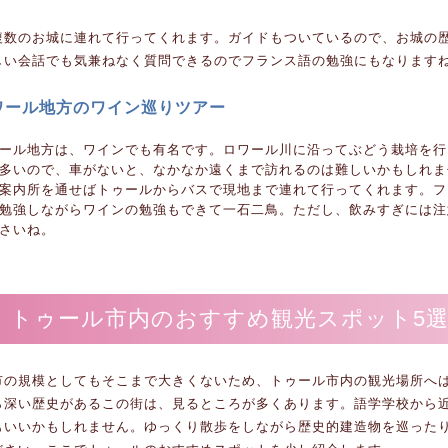
複数のお城に連れて行ってくれます。ガイドもついているので、お城の
しい会話でも気兼ねなく質問できるのでフランス語の勉強にもなります
ワール地方のワイン巡りツアー
ール地方は、ワインでも有名です。ロワール川に沿ってぶどう栽培を行
多いので、車がないと、なかなか遠くまで訪れるのは難しいかもしれま
案内所を通せばトゥールからバスで現地まで連れて行ってくれます。フ
勉強しながらワインの勉強もできて一石二鳥。ただし、飲みすぎには注
さいね。
 トゥール市内のおすすめ観光スポット5
市の規模としてもそこまで大きくないため、トゥール市内の観光場所へ
ら深い歴史があるこの街は、見るところが多くあります。語学学校から
もいいかもしれません。ゆっくり散歩をしながら歴史的建造物を巡った