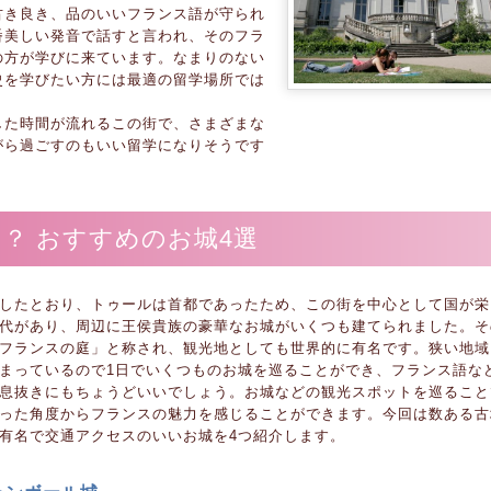
古き良き、品のいいフランス語が守られ
番美しい発音で話すと言われ、そのフラ
の方が学びに来ています。なまりのない
史を学びたい方には最適の留学場所では
した時間が流れるこの街で、さまざまな
がら過ごすのもいい留学になりそうです
？ おすすめのお城4選
したとおり、トゥールは首都であったため、この街を中心として国が栄
代があり、周辺に王侯貴族の豪華なお城がいくつも建てられました。そ
フランスの庭」と称され、観光地としても世界的に有名です。狭い地域
まっているので1日でいくつものお城を巡ることができ、フランス語な
息抜きにもちょうどいいでしょう。お城などの観光スポットを巡ること
った角度からフランスの魅力を感じることができます。今回は数ある古
有名で交通アクセスのいいお城を4つ紹介します。