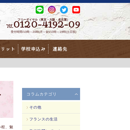
フリーダイヤル（東京・大阪・名古屋）
0120-4192-09
TEL
受付時間/10時～20時(月～金)/10時～19時(土日祝)
メリット
学校申込み
連絡先
ー
コラムカテゴリ
その他
フランスの生活
い程、魅