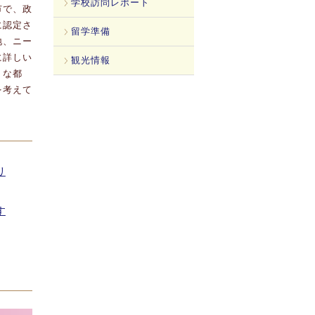
学校訪問レポート
市で、政
に認定さ
留学準備
地、ニー
に詳しい
観光情報
りな都
を考えて
リ
す