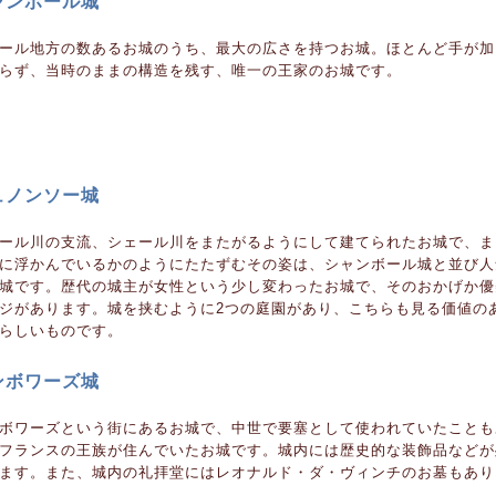
ャンボール城
ール地方の数あるお城のうち、最大の広さを持つお城。ほとんど手が加
らず、当時のままの構造を残す、唯一の王家のお城です。
ュノンソー城
ール川の支流、シェール川をまたがるようにして建てられたお城で、ま
に浮かんでいるかのようにたたずむその姿は、シャンボール城と並び人
城です。歴代の城主が女性という少し変わったお城で、そのおかげか優
ジがあります。城を挟むように2つの庭園があり、こちらも見る価値の
らしいものです。
ンボワーズ城
ボワーズという街にあるお城で、中世で要塞として使われていたことも
フランスの王族が住んでいたお城です。城内には歴史的な装飾品などが
ます。また、城内の礼拝堂にはレオナルド・ダ・ヴィンチのお墓もあり