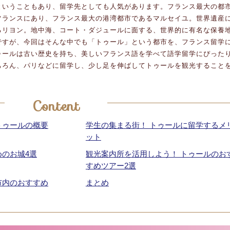
ということもあり、留学先としても人気があります。フランス最大の都
フランスにあり、フランス最大の港湾都市であるマルセイユ。世界遺産
るリヨン。地中海、コート・ダジュールに面する、世界的に有名な保養
ですが、今回はそんな中でも「トゥール」という都市を、フランス留学
ゥールは古い歴史を持ち、美しいフランス語を学べて語学留学にぴった
ちろん、パリなどに留学し、少し足を伸ばしてトゥールを観光すること
Content
トゥールの概要
学生の集まる街！ トゥールに留学するメ
ット
めのお城4選
観光案内所を活用しよう！ トゥールのお
すめツアー2選
市内のおすすめ
まとめ