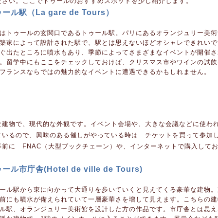
ださい。ここでトゥールのおすすめスポットを少し紹介します。
ール駅（La gare de Tours）
はトゥールの玄関口であるトゥール駅。パリにあるオランジュリー美術
築家によって設計された駅で、駅とは思えないほどオシャレできれいで
ぐ出たところに噴水もあり、季節によってさまざまなイベントが開催さ
。留学中にもここをチェックしておけば、クリスマス市やワインの試飲
フランスならではの魅力的なイベントに遭遇できるかもしれません。
な建物で、現代的な外観です。イベント会場や、大きな会議などに使わ
ているので、興味のある催しがやっている時は チケットを買って参加
前に FNAC（大型ブックチェーン）や、インターネットで購入して
ール市庁舎(Hotel de ville de Tours)
ール駅から東に向かって大通りを歩いていくと見えてくる豪華な建物。
前にも噴水が備えられていて一層豪華さを増して見えます。こちらの建
ル駅、オランジュリー美術館を設計した方の作品です。市庁舎とは思え