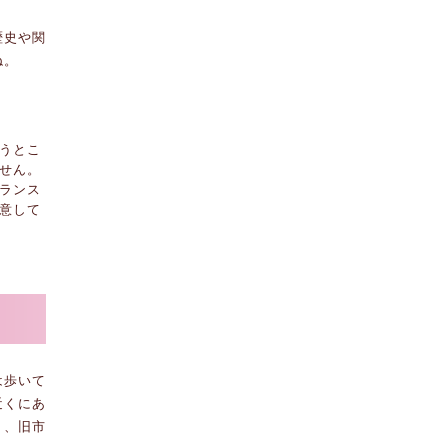
歴史や関
ね。
うとこ
せん。
ランス
意して
選
は歩いて
近くにあ
り、旧市