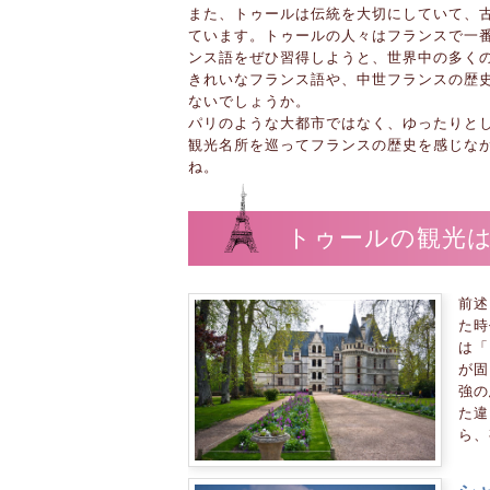
また、トゥールは伝統を大切にしていて、
ています。トゥールの人々はフランスで一
ンス語をぜひ習得しようと、世界中の多く
きれいなフランス語や、中世フランスの歴
ないでしょうか。
パリのような大都市ではなく、ゆったりと
観光名所を巡ってフランスの歴史を感じな
ね。
トゥールの観光は
前述
た時
は「
が固
強の
た違
ら、