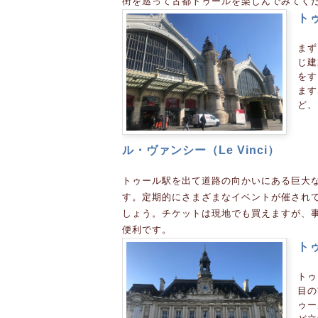
街を巡って古都トゥールを楽しんでみてく
トゥ
まず
じ建
をす
ます
ど、
ル・ヴァンシー（Le Vinci）
トゥール駅を出て道路の向かいにある巨大
す。定期的にさまざまなイベントが催され
しょう。チケットは現地でも買えますが、事
便利です。
トゥ
トゥ
目の
ゥー