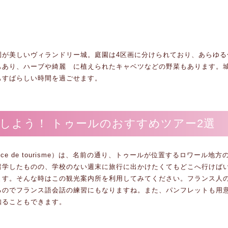
園が美しいヴィランドリー城。庭園は4区画に分けられており、あらゆる
もあり、ハーブや綺麗 に植えられたキャベツなどの野菜もあります。
もすばらしい時間を過ごせます。
しよう！ トゥールのおすすめツアー2選
ce de tourisme）は、名前の通り、トゥールが位置するロワール地方
留学したものの、学校のない週末に旅行に出かけたくてもどこへ行けば
ます。そんな時はこの観光案内所を利用してみてください。フランス人
るのでフランス語会話の練習にもなりますね。また、パンフレットも用
知ることもできます。