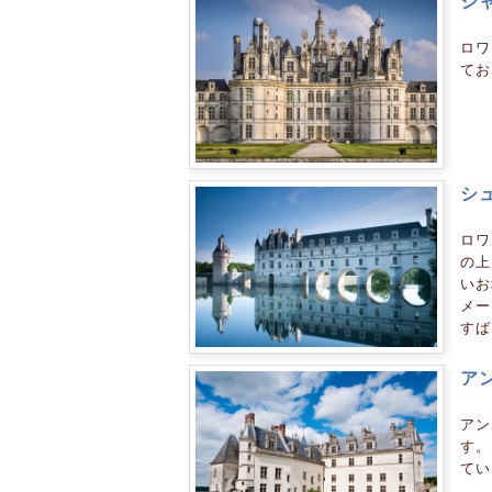
シ
ロワ
てお
シ
ロワ
の上
いお
メー
すば
ア
アン
す。
てい