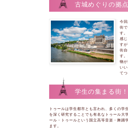
古城めぐりの拠点
今回
街で
す。
感じ
すが
街自
す。
物が
いい
てつ
学生の集まる街！
トゥールは学生都市とも言われ、多くの学
を深く研究することでも有名なトゥール大
ール・トゥールという国立高等音楽・舞踊
ます。