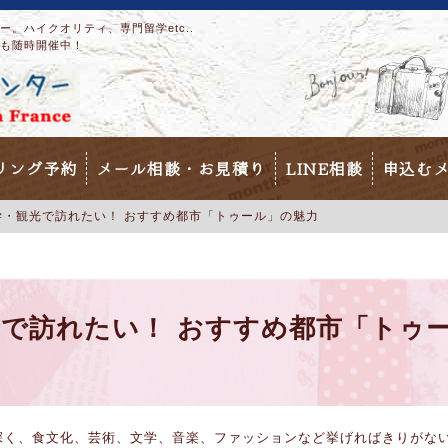
。ハイクオリティ、専門留学etc..
も随時開催中！
リング予約
メール相談・お見積り
LINE相談
申込む
学・観光で訪れたい！ おすすめ都市「トゥール」の魅力
で訪れたい！ おすすめ都市「トゥ
深く、食文化、芸術、文学、音楽、ファッションなど挙げればきりがな