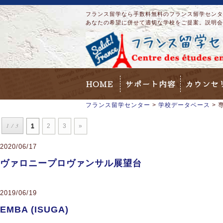
フランス留学なら手数料無料のフランス留学センター
あなたの希望に併せて適切な学校をご提案。説明会
HOME
サポート内容
カウンセ
フランス留学センター
>
学校データベース
>
1 / 3
1
2
3
»
2020/06/17
ヴァロニープロヴァンサル展望台
2019/06/19
EMBA (ISUGA)