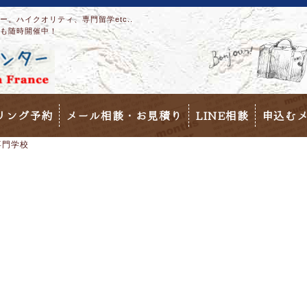
。ハイクオリティ、専門留学etc..
も随時開催中！
リング予約
メール相談・お見積り
LINE相談
申込む
専門学校