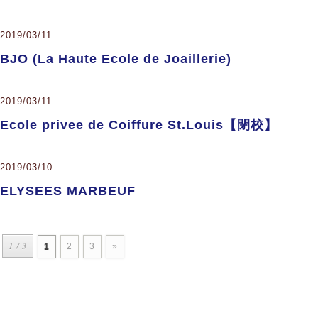
2019/03/11
BJO (La Haute Ecole de Joaillerie)
2019/03/11
Ecole privee de Coiffure St.Louis【閉校】
2019/03/10
ELYSEES MARBEUF
1 / 3
1
2
3
»