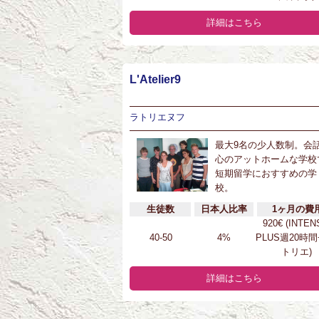
詳細はこちら
L'Atelier9
ラトリエヌフ
最大9名の少人数制。会
心のアットホームな学校
短期留学におすすめの学
校。
生徒数
日本人比率
1ヶ月の費
920€ (INTEN
40-50
4%
PLUS週20時間
トリエ)
詳細はこちら