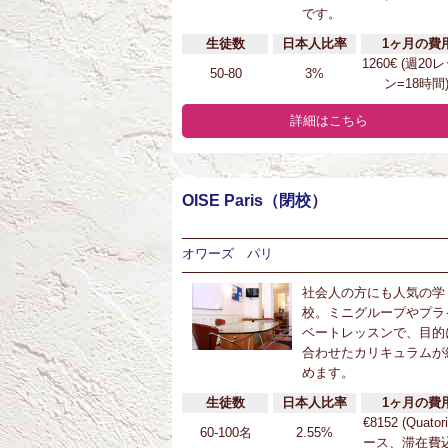
です。
生徒数
日本人比率
1ヶ月の費
1260€ (週20
50-80
3%
ン=18時間
詳細はこちら
OISE Paris（閉校）
オワーズ パリ
社会人の方にも人気の学
校。ミニグループやプラ
ベートレッスンで、目的
合わせたカリキュラムが
めます。
生徒数
日本人比率
1ヶ月の費
€8152 (Quator
60-100名
2.55%
ース、滞在費込