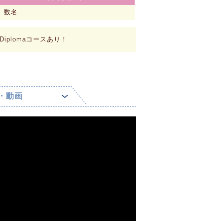
数名
iplomaコースあり！
・動画