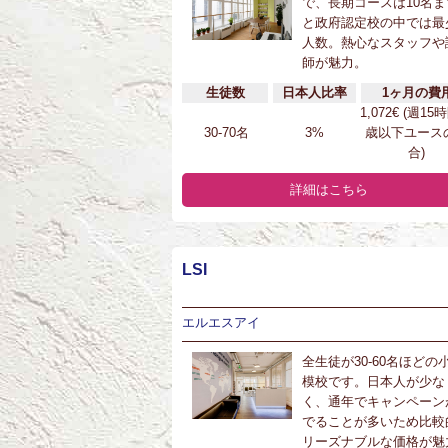
で、長期コースは10名ま
と政府認定校の中では最
人数。熱心なスタッフや
師が魅力。
生徒数
日本人比率
1ヶ月の費
1,072€ (週15
30-70名
3%
歳以下ユース
合)
詳細はこちら
LSI
エルエスアイ
全生徒が30-60名ほどの
模校です。日本人が少な
く、通年でキャンペーン
でることが多いため比較
リーズナブルな価格が魅