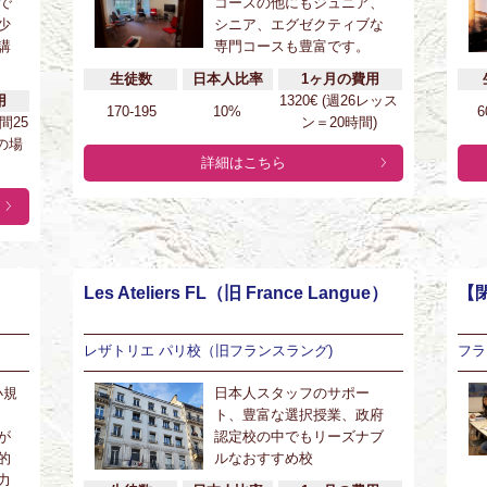
で
コースの他にもジュニア、
少
シニア、エグゼクティブな
講
専門コースも豊富です。
生徒数
日本人比率
1ヶ月の費用
用
1320€ (週26レッス
170-195
10%
6
時間25
ン＝20時間)
の場
詳細はこちら
Les Ateliers FL（旧 France Langue）
【閉
レザトリエ パリ校（旧フランスラング)
フラ
小規
日本人スタッフのサポー
ト、豊富な選択授業、政府
が
認定校の中でもリーズナブ
的
ルなおすすめ校
力