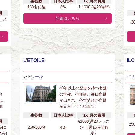
生徒数
日本人比率
1ヶ月の費用
160名前後
8%
1,160€ (週20時間)
用
詳細はこちら
レッス
3
)
L’ETOILE
ILC
レトワール
パリ
40年以上の歴史を持つ老舗
イ
の学校。担任制、毎日宿題
に
が出され、必ず講師が宿題
組
を見直してくれます。
生徒数
日本人比率
1ヶ月の費用
用
€1000(週20レッス
25
ialコ
250-280名
4％
ン ＝週15時間程
み)
度）