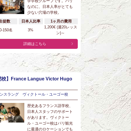
学学校グループです。パリ
なのに、日本人率がとても
少ない穴場の学校。
生徒数
日本人比率
1ヶ月の費用
1,200€ (週20レッス
0-150名
3%
ン)～
詳細はこちら
校】France Langue Victor Hugo
ンスラング ヴィクトール・ユーゴー校
歴史あるフランス語学校、
日本人スタッフのサポート
があります。ヴィクトー
ル・ユーゴー校はパリ観光
に最適のロケーションでも