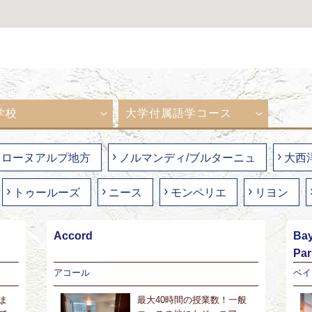
学校
大学付属語学コース
ローヌアルプ地方
ノルマンディ/ブルターニュ
大西
トゥールーズ
ニース
モンペリエ
リヨン
Accord
Bay
Pa
アコール
ベイ
ま
最大40時間の授業数！一般