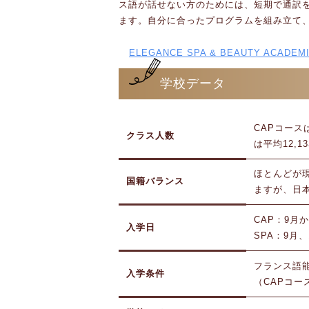
ス語が話せない方のためには、短期で通訳
ます。自分に合ったプログラムを組み立て
ELEGANCE SPA & BEAUTY ACADE
学校データ
CAPコース
クラス人数
は平均12,1
ほとんどが
国籍バランス
ますが、日
CAP：9月
入学日
SPA：9月
フランス語能
入学条件
（CAPコー