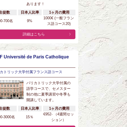
あります！
生徒数
日本人比率
1ヶ月の費用
1000€ (一般フラン
00-700名
9%
ス語コース20)
詳細はこちら
F Université de Paris Catholique
カトリック大学付属フランス語コース
パリカトリック大学付属の
語学コースで、セメスター
制の他に夏季講習や冬季も
開講しています。
生徒数
日本人比率
1ヶ月の費用
€952- （4週間セッ
00-3000名
15％
ション）