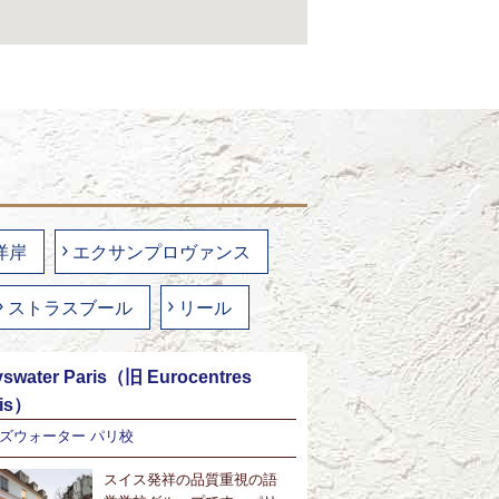
洋岸
エクサンプロヴァンス
ストラスブール
リール
swater Paris（旧 Eurocentres
ris）
ズウォーター パリ校
スイス発祥の品質重視の語