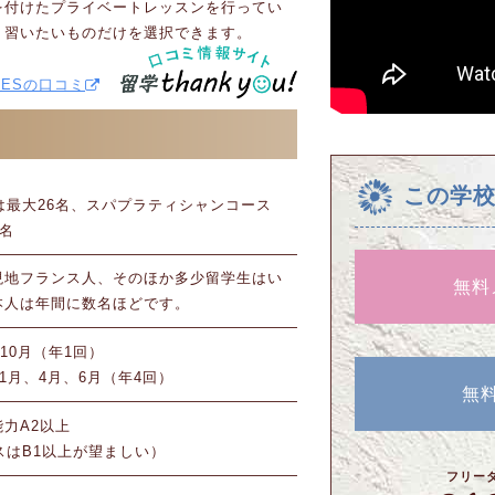
を付けたプライベートレッスンを行ってい
、習いたいものだけを選択できます。
MIESの口コミ
この学
は最大26名、スパプラティシャンコース
3名
現地フランス人、そのほか多少留学生はい
無料
本人は年間に数名ほどです。
か10月（年1回）
、1月、4月、6月（年4回）
無
力A2以上
スはB1以上が望ましい）
フリー