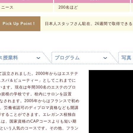
ニース
200名ほど
Pick Up Point !
日本人スタッフさん駐在、26週間で取得できるD
ス授業料
プログラム
写真
て設立されました。2000年からはエステテ
ススパ＆ビューティー」としてこれまでに
います。現在は年間300名のエステのプロ
の規模の学校です。校内にサロンを設置
なされます。2005年からはフランスで初め
TS、労働省認可のディプロマ資格なども開講
得することができます。エレガンス校独自
は、国家資格のCAPコースよりも短い期
るという人気のコースです。その他、フラン