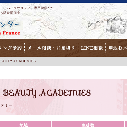
。ハイクオリティ、専門留学etc..
も随時開催中！
リング予約
メール相談・お見積り
LINE相談
申込む
BEAUTY ACADEMIES
& BEAUTY ACADEMIES
カデミー
地域
生徒数