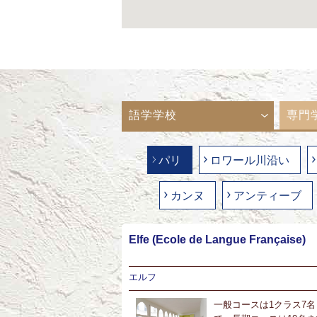
語学学校
専門
パリ
ロワール川沿い
カンヌ
アンティーブ
Elfe (Ecole de Langue Française)
エルフ
一般コースは1クラス7名