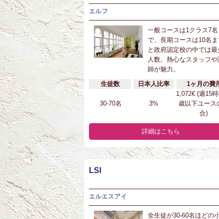
エルフ
一般コースは1クラス7名
で、長期コースは10名ま
と政府認定校の中では最
人数。熱心なスタッフや
師が魅力。
生徒数
日本人比率
1ヶ月の費
1,072€ (週15
30-70名
3%
歳以下ユース
合)
詳細はこちら
LSI
エルエスアイ
全生徒が30-60名ほどの