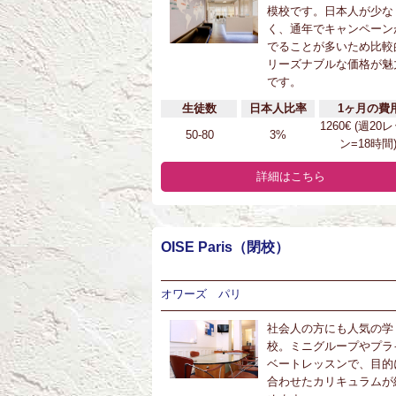
模校です。日本人が少な
く、通年でキャンペーン
でることが多いため比較
リーズナブルな価格が魅
です。
生徒数
日本人比率
1ヶ月の費
1260€ (週20
50-80
3%
ン=18時間
詳細はこちら
OISE Paris（閉校）
オワーズ パリ
社会人の方にも人気の学
校。ミニグループやプラ
ベートレッスンで、目的
合わせたカリキュラムが