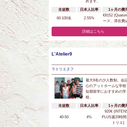
めます。
生徒数
日本人比率
1ヶ月の費
€8152 (Quator
60-100名
2.55%
ース、滞在費込
詳細はこちら
L'Atelier9
ラトリエヌフ
最大9名の少人数制。会
心のアットホームな学校
短期留学におすすめの学
校。
生徒数
日本人比率
1ヶ月の費
920€ (INTEN
40-50
4%
PLUS週20時間
トリエ)