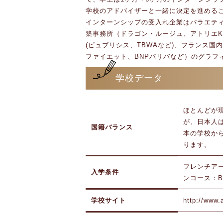
学校のアドバイザーと一緒に決定を進める
インターンシップの受入れ企業はバラエテ
築事務所（ドラゴン・ルージュ、アトリエ
(ピュブリシス、TBWAなど)、フランス
ファイエット、BNPパリバなど）のグラフ
学校データ
ほとんどが
が、日本人
国籍バランス
本の学校か
ります。
フレンチア
入学条件
ンコース：B
学校サイト
http://www.a