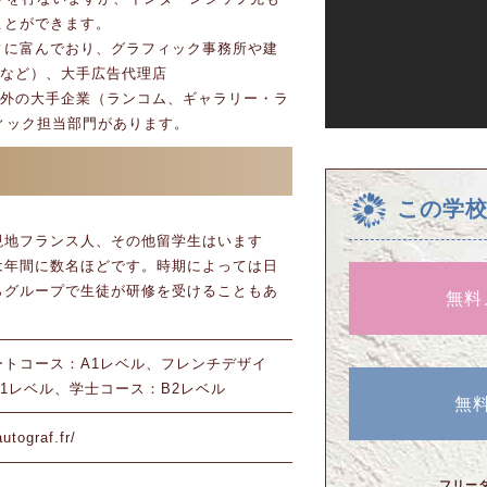
ことができます。
ィに富んでおり、グラフィック事務所や建
Kなど）、大手広告代理店
国内外の大手企業（ランコム、ギャラリー・ラ
ィック担当部門があります。
この学
現地フランス人、その他留学生はいます
は年間に数名ほどです。時期によっては日
らグループで生徒が研修を受けることもあ
無料
ートコース：A1レベル、フレンチデザイ
1レベル、学士コース：B2レベル
無
utograf.fr/
フリー