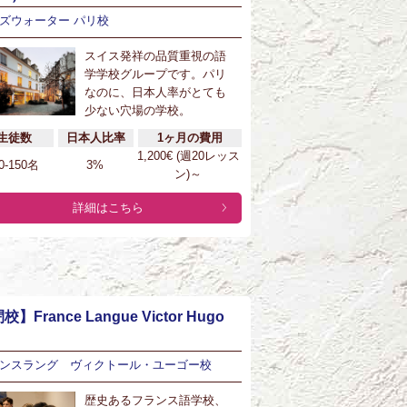
ズウォーター パリ校
スイス発祥の品質重視の語
学学校グループです。パリ
なのに、日本人率がとても
少ない穴場の学校。
生徒数
日本人比率
1ヶ月の費用
1,200€ (週20レッス
0-150名
3%
ン)～
詳細はこちら
校】France Langue Victor Hugo
ンスラング ヴィクトール・ユーゴー校
歴史あるフランス語学校、