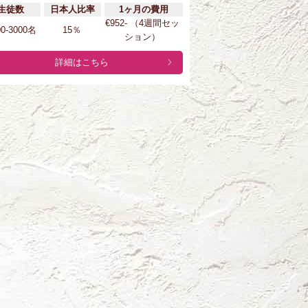
生徒数
日本人比率
1ヶ月の費用
€952- （4週間セッ
00-3000名
15％
ション）
詳細はこちら