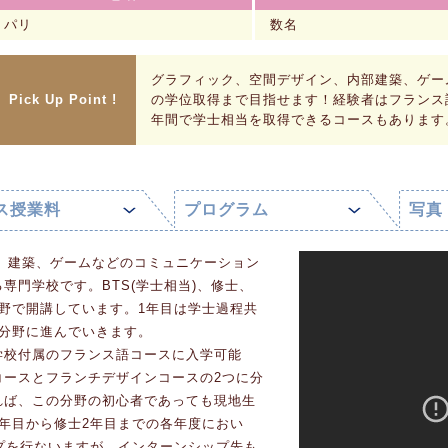
パリ
数名
グラフィック、空間デザイン、内部建築、ゲー
Pick Up Point !
の学位取得まで目指せます！経験者はフランス
年間で学士相当を取得できるコースもあります
ス授業料
プログラム
写真
ン、建築、ゲームなどのコミュニケーション
専門学校です。BTS(学士相当)、修士、
分野で開講しています。1年目は学士過程共
の分野に進んでいきます。
学校付属のフランス語コースに入学可能
コースとフランチデザインコースの2つに分
れば、この分野の初心者であっても現地生
年目から修士2年目までの各年度におい
プを行ないますが、インターンシップ先も