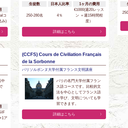
生徒数
日本人比率
1ヶ月の費用
用
€1000(週20レッス
25
ialコ
250-280名
4％
ン ＝週15時間程
み)
度）
詳細はこちら
(CCFS) Cours de Civiliation Français
de la Sorbonne
パリソルボンヌ大学付属フランス文明講座
話中
パリの名門大学付属フラン
で
ス語コースです。比較的文
法を中心としてフランス語
を学び、文明についても学
習できます。
用
SIF
詳細はこちら
+1ア