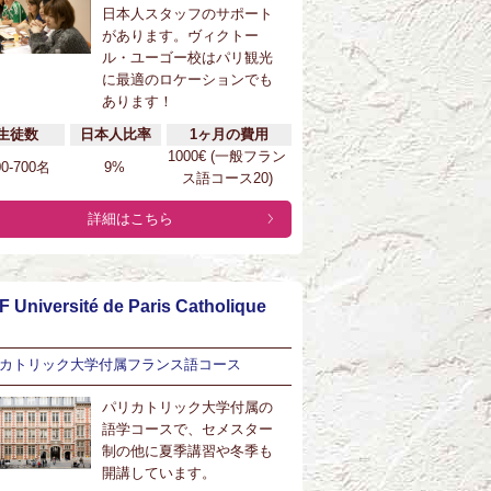
日本人スタッフのサポート
があります。ヴィクトー
ル・ユーゴー校はパリ観光
に最適のロケーションでも
あります！
生徒数
日本人比率
1ヶ月の費用
1000€ (一般フラン
00-700名
9%
ス語コース20)
詳細はこちら
F Université de Paris Catholique
カトリック大学付属フランス語コース
パリカトリック大学付属の
語学コースで、セメスター
制の他に夏季講習や冬季も
開講しています。