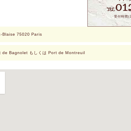
01
TEL
受付時間(日
t-Blaise 75020 Paris
de Bagnolet もしくは Port de Montreuil