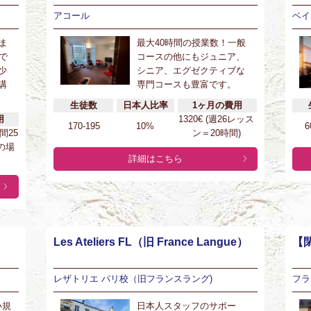
アコール
ベイ
ま
最大40時間の授業数！一般
で
コースの他にもジュニア、
少
シニア、エグゼクティブな
講
専門コースも豊富です。
生徒数
日本人比率
1ヶ月の費用
用
1320€ (週26レッス
170-195
10%
6
時間25
ン＝20時間)
の場
詳細はこちら
Les Ateliers FL（旧 France Langue）
【閉
レザトリエ パリ校（旧フランスラング)
フラ
小規
日本人スタッフのサポー