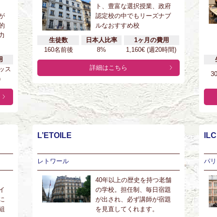
ト、豊富な選択授業、政府
が
認定校の中でもリーズナブ
的
ルなおすすめ校
力
生徒数
日本人比率
1ヶ月の費用
160名前後
8%
1,160€ (週20時間)
用
詳細はこちら
レッス
3
)
L’ETOILE
ILC
レトワール
パリ
40年以上の歴史を持つ老舗
イ
の学校。担任制、毎日宿題
に
が出され、必ず講師が宿題
組
を見直してくれます。