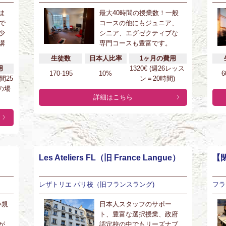
ま
最大40時間の授業数！一般
で
コースの他にもジュニア、
少
シニア、エグゼクティブな
講
専門コースも豊富です。
生徒数
日本人比率
1ヶ月の費用
用
1320€ (週26レッス
170-195
10%
6
時間25
ン＝20時間)
の場
詳細はこちら
Les Ateliers FL（旧 France Langue）
【閉
レザトリエ パリ校（旧フランスラング)
フラ
小規
日本人スタッフのサポー
ト、豊富な選択授業、政府
が
認定校の中でもリーズナブ