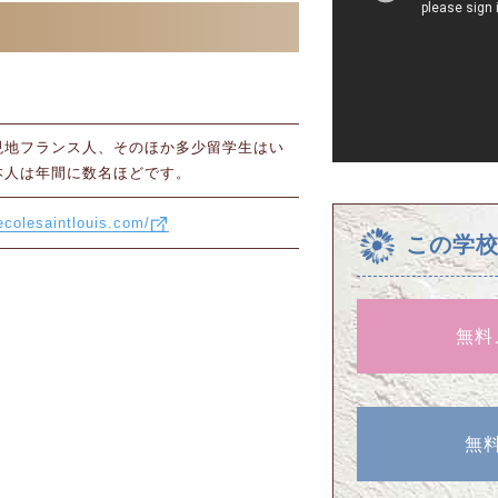
現地フランス人、そのほか多少留学生はい
本人は年間に数名ほどです。
ecolesaintlouis.com/
この学
無料
無