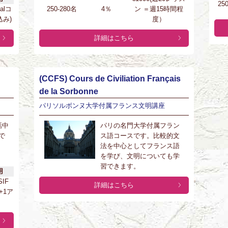
25
ialコ
250-280名
4％
ン ＝週15時間程
み)
度）
詳細はこちら
(CCFS) Cours de Civiliation Français
de la Sorbonne
パリソルボンヌ大学付属フランス文明講座
話中
パリの名門大学付属フラン
で
ス語コースです。比較的文
法を中心としてフランス語
を学び、文明についても学
習できます。
用
SIF
詳細はこちら
+1ア