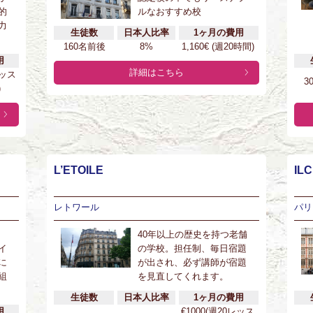
的
ルなおすすめ校
力
生徒数
日本人比率
1ヶ月の費用
160名前後
8%
1,160€ (週20時間)
用
詳細はこちら
レッス
3
)
L’ETOILE
ILC
レトワール
パリ
40年以上の歴史を持つ老舗
イ
の学校。担任制、毎日宿題
に
が出され、必ず講師が宿題
組
を見直してくれます。
生徒数
日本人比率
1ヶ月の費用
用
€1000(週20レッス