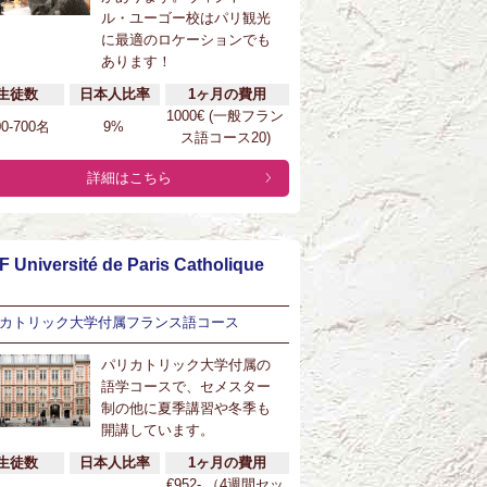
ル・ユーゴー校はパリ観光
に最適のロケーションでも
あります！
生徒数
日本人比率
1ヶ月の費用
1000€ (一般フラン
00-700名
9%
ス語コース20)
詳細はこちら
F Université de Paris Catholique
カトリック大学付属フランス語コース
パリカトリック大学付属の
語学コースで、セメスター
制の他に夏季講習や冬季も
開講しています。
生徒数
日本人比率
1ヶ月の費用
€952- （4週間セッ