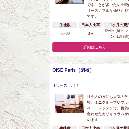
でることが多いため比較
リーズナブルな価格が魅
です。
生徒数
日本人比率
1ヶ月の費
1260€ (週20
50-80
3%
ン=18時間
詳細はこちら
OISE Paris（閉校）
オワーズ パリ
社会人の方にも人気の学
校。ミニグループやプラ
ベートレッスンで、目的
合わせたカリキュラムが
めます。
生徒数
日本人比率
1ヶ月の費