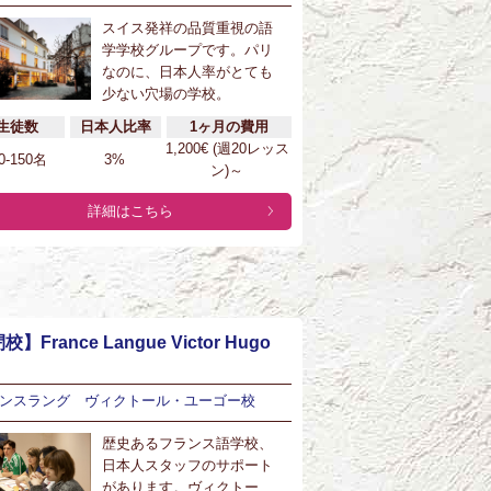
スイス発祥の品質重視の語
学学校グループです。パリ
なのに、日本人率がとても
少ない穴場の学校。
生徒数
日本人比率
1ヶ月の費用
1,200€ (週20レッス
0-150名
3%
ン)～
詳細はこちら
校】France Langue Victor Hugo
ンスラング ヴィクトール・ユーゴー校
歴史あるフランス語学校、
日本人スタッフのサポート
があります。ヴィクトー