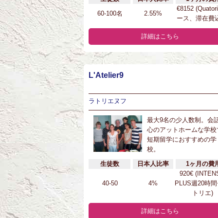
€8152 (Quator
60-100名
2.55%
ース、滞在費込
詳細はこちら
L'Atelier9
ラトリエヌフ
最大9名の少人数制。会
心のアットホームな学校
短期留学におすすめの学
校。
生徒数
日本人比率
1ヶ月の費
920€ (INTEN
40-50
4%
PLUS週20時間
トリエ)
詳細はこちら