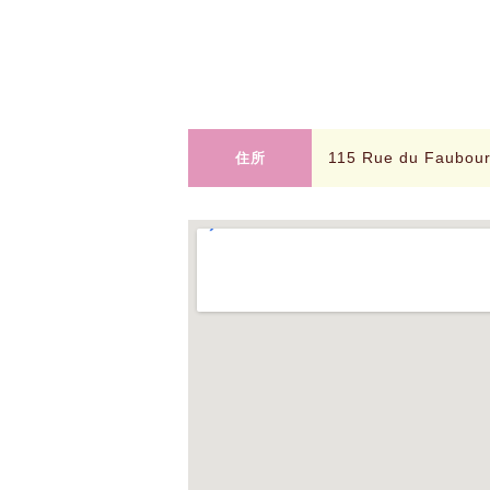
115 Rue du Faubou
住所