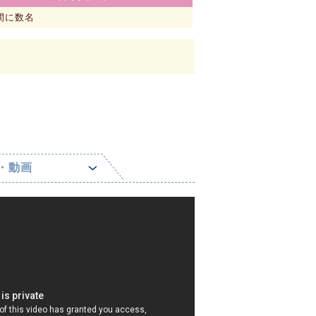
間に数名
・動画