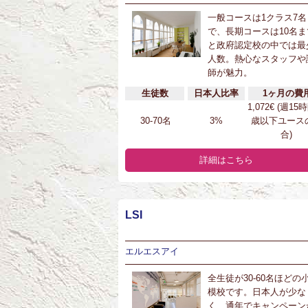
一般コースは1クラス7名
で、長期コースは10名ま
と政府認定校の中では最
人数。熱心なスタッフや
師が魅力。
生徒数
日本人比率
1ヶ月の費
1,072€ (週15
30-70名
3%
歳以下ユース
合)
詳細はこちら
LSI
エルエスアイ
全生徒が30-60名ほどの
模校です。日本人が少な
く、通年でキャンペーン