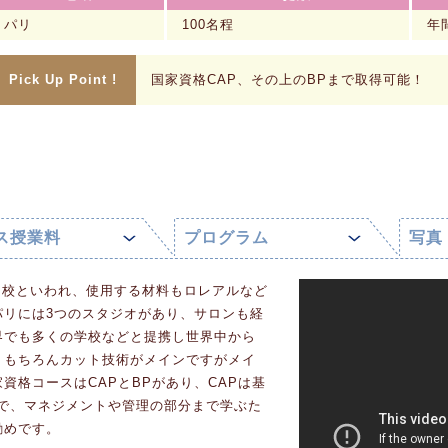
パリ
100名程
年
Pick Up Point !
国家資格CAP、その上のBPまで取得可能！
ス授業料
プログラム
写真
名門校といわれ、使用する材料もロレアルなど
パリには3つのスタジオがあり、サロンも経
界でも多くの学校などと提携し世界中から
、もちろんカット技術がメインですがメイ
資格コースはCAPとBPがあり、CAPは基
で、マネジメントや管理の部分まで学ぶた
勧めです。