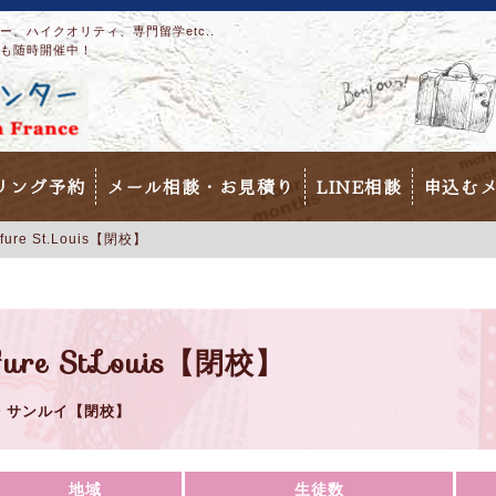
。ハイクオリティ、専門留学etc..
も随時開催中！
リング予約
メール相談・お見積り
LINE相談
申込む
iffure St.Louis【閉校】
iffure St.Louis【閉校】
・サンルイ【閉校】
地域
生徒数