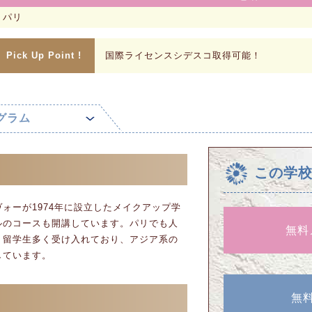
パリ
Pick Up Point !
国際ライセンスシデスコ取得可能！
グラム
この学
ォーが1974年に設立したメイクアップ学
ルのコースも開講しています。パリでも人
無料
。留学生多く受け入れており、アジア系の
しています。
無