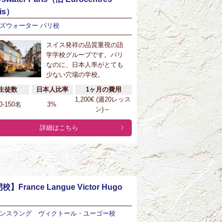
ris）
ズウォーター パリ校
スイス発祥の品質重視の語
学学校グループです。パリ
なのに、日本人率がとても
少ない穴場の学校。
生徒数
日本人比率
1ヶ月の費用
1,200€ (週20レッス
0-150名
3%
ン)～
詳細はこちら
校】France Langue Victor Hugo
ンスラング ヴィクトール・ユーゴー校