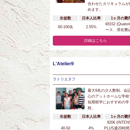
合わせたカリキュラムが
めます。
生徒数
日本人比率
1ヶ月の費
€8152 (Quator
60-100名
2.55%
ース、滞在費込
詳細はこちら
L'Atelier9
ラトリエヌフ
最大9名の少人数制。会
心のアットホームな学校
短期留学におすすめの学
校。
生徒数
日本人比率
1ヶ月の費
920€ (INTEN
40-50
4%
PLUS週20時間