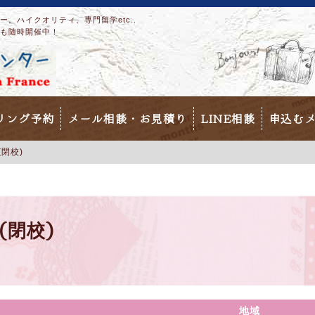
。ハイクオリティ、専門留学etc..
も随時開催中！
リング予約
メール相談・お見積り
LINE相談
申込む
u(閉校)
au(閉校)
地域