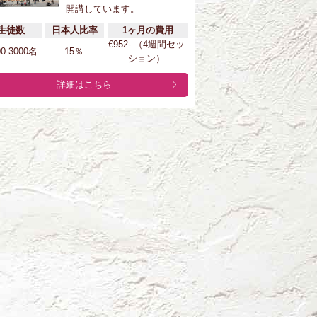
開講しています。
生徒数
日本人比率
1ヶ月の費用
€952- （4週間セッ
00-3000名
15％
ション）
詳細はこちら