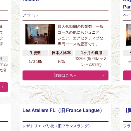
Pa
アコール
ベイ
ま
最大40時間の授業数！一般
で
コースの他にもジュニア、
少
シニア、エグゼクティブな
講
専門コースも豊富です。
生徒数
日本人比率
1ヶ月の費用
用
1320€ (週26レッス
170-195
10%
6
時間25
ン＝20時間)
の場
詳細はこちら
Les Ateliers FL（旧 France Langue）
【閉
レザトリエ パリ校（旧フランスラング)
フラ