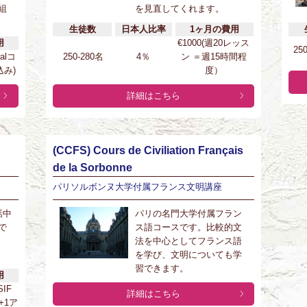
組
を見直してくれます。
生徒数
日本人比率
1ヶ月の費用
用
€1000(週20レッス
25
ialコ
250-280名
4％
ン ＝週15時間程
み)
度）
詳細はこちら
(CCFS) Cours de Civiliation Français
de la Sorbonne
パリソルボンヌ大学付属フランス文明講座
話中
パリの名門大学付属フラン
で
ス語コースです。比較的文
法を中心としてフランス語
を学び、文明についても学
習できます。
用
SIF
詳細はこちら
+1ア