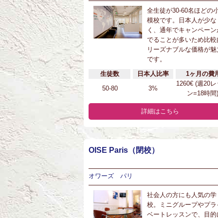
全生徒が30-60名ほどの
模校です。日本人が少な
く、通年でキャンペーン
でることが多いため比較
リーズナブルな価格が魅
です。
生徒数
日本人比率
1ヶ月の費
1260€ (週20
50-80
3%
ン=18時間
詳細はこちら
OISE Paris（閉校）
オワーズ パリ
社会人の方にも人気の学
校。ミニグループやプラ
ベートレッスンで、目的