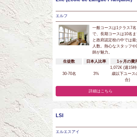
エルフ
一般コースは1クラス7名
で、長期コースは10名ま
と政府認定校の中では最
人数。熱心なスタッフや
師が魅力。
生徒数
日本人比率
1ヶ月の費
1,072€ (週15
30-70名
3%
歳以下ユース
合)
詳細はこちら
LSI
エルエスアイ