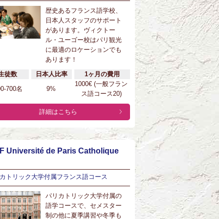
歴史あるフランス語学校、
日本人スタッフのサポート
があります。ヴィクトー
ル・ユーゴー校はパリ観光
に最適のロケーションでも
あります！
生徒数
日本人比率
1ヶ月の費用
1000€ (一般フラン
00-700名
9%
ス語コース20)
詳細はこちら
F Université de Paris Catholique
カトリック大学付属フランス語コース
パリカトリック大学付属の
語学コースで、セメスター
制の他に夏季講習や冬季も