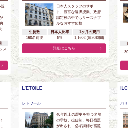
小規
日本人スタッフのサポー
ト、豊富な選択授業、政府
が
認定校の中でもリーズナブ
的
ルなおすすめ校
力
生徒数
日本人比率
1ヶ月の費用
160名前後
8%
1,160€ (週20時間)
用
詳細はこちら
レッス
3
)
L’ETOILE
ILC
レトワール
パリ
40年以上の歴史を持つ老舗
イ
の学校。担任制、毎日宿題
に
が出され、必ず講師が宿題