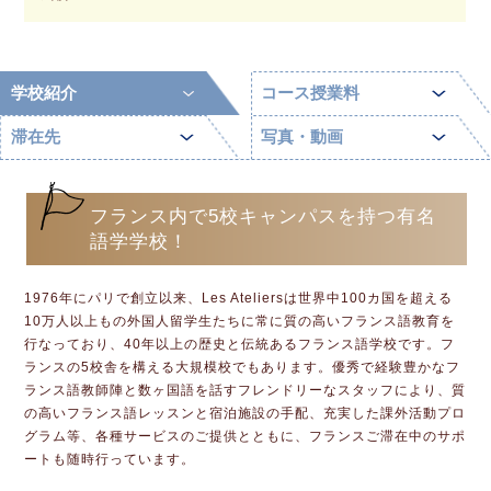
学校紹介
コース授業料
滞在先
写真・動画
フランス内で5校キャンパスを持つ有名
語学学校！
1976年にパリで創立以来、Les Ateliersは世界中100カ国を超える
10万人以上もの外国人留学生たちに常に質の高いフランス語教育を
行なっており、40年以上の歴史と伝統あるフランス語学校です。フ
ランスの5校舎を構える大規模校でもあります。優秀で経験豊かなフ
ランス語教師陣と数ヶ国語を話すフレンドリーなスタッフにより、質
の高いフランス語レッスンと宿泊施設の手配、充実した課外活動プロ
グラム等、各種サービスのご提供とともに、フランスご滞在中のサポ
ートも随時行っています。