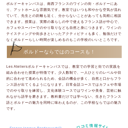
ボルドーキャンパスは、南西フランスのワインの街・ボルドーにあ
り、アットホームな雰囲気です。教室ではいつも和やかな空気が流れ
ていて、先生との距離も近く、分からないことがあっても気軽に相談
できます。授業は、実際の暮らしの中で使えるフランス語が中心で、
カフェやスーパーでのやり取りなども自然と身につきます。ワインの
テイスティングや街歩きといったアクティビティも多く、勉強だけで
なくボルドーらしい時間が楽しめるのもこの学校のいいところです。
ボルドーならではのコースも！
Les Ateliersボルドーキャンパスでは、教室での学習と街での実践を
組み合わせた授業が特徴です。少人数制で、一人ひとりのレベルや目
的に合わせて進められるため、会話の機会が多く、自然と口からフラ
ンス語が出てくるようになります。日常会話コースではカフェや市場
でのやり取りを練習し、文化体験コースではワインや美食、芸術に触
れながら語学を磨きます。教科書だけでは学べない、生きたフランス
語とボルドーの魅力を同時に味わえるのが、この学校ならではの魅力
です。