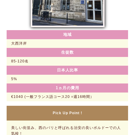
地域
大西洋岸
生徒数
85-120名
日本人比率
5%
1ヵ月の費用
€1040 (一般フランス語コース20 =週16時間）
Pick Up Point !
美しい街並み、西のパリと呼ばれる治安の良いボルドーでの人
気校！