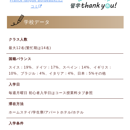
France langue Bordeauxの口
コミ
学校データ
クラス人数
最大12名(繁忙期は14名)
国籍バランス
スイス：19%、ドイツ：17%、スペイン：14%、イギリス：
10%、ブラジル：4%、イタリア：4%、日本：5%その他
入学日
毎週月曜日 初心者入学日はコース授業料タブ参照
滞在方法
ホームステイ/学生寮/アパートホテル/ホテル
入学条件