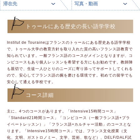
滞在先
写真・動画
トゥールにある歴史の長い語学学校
Institut de Touraineはフランスのトゥールにある歴史ある語学学校
で、トゥール大学の教育方針を取り入れた質の高いフランス語教育で
知られています。一般フランス語のコースがメインとなりますが、コ
ンビコースもあり個人レッスンを希望する方にもお勧めです。教師陣
も親切で、生徒一人ひとりのニーズに寄り添ってサポートしてくれる
ので、安心してフランス語の腕を磨ける環境です。初めての留学でも
安心して通える学校です。
コース詳細
主に、4つのコースがあります。「Intensive15時間コース」
「Standard21時間コース」「コンビコース（一般フランス語+プラ
イベートレッスン）」「フランス語+カルチャー活動」のコースとな
ります。「Intensive15時間コース」では、フランス文化授業（文
化、文明、ガストロノミー、文学、芸術、歌など）、DELF/DALF試