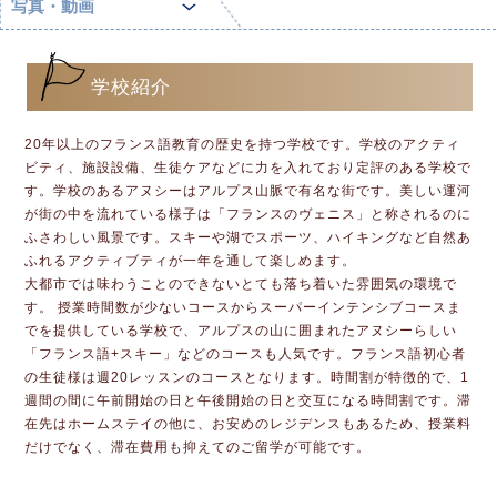
写真・動画
学校紹介
20年以上のフランス語教育の歴史を持つ学校です。学校のアクティ
ビティ、施設設備、生徒ケアなどに力を入れており定評のある学校で
す。学校のあるアヌシーはアルプス山脈で有名な街です。美しい運河
が街の中を流れている様子は「フランスのヴェニス」と称されるのに
ふさわしい風景です。スキーや湖でスポーツ、ハイキングなど自然あ
ふれるアクティブティが一年を通して楽しめます。
大都市では味わうことのできないとても落ち着いた雰囲気の環境で
す。 授業時間数が少ないコースからスーパーインテンシブコースま
でを提供している学校で、アルプスの山に囲まれたアヌシーらしい
「フランス語+スキー」などのコースも人気です。フランス語初心者
の生徒様は週20レッスンのコースとなります。時間割が特徴的で、1
週間の間に午前開始の日と午後開始の日と交互になる時間割です。滞
在先はホームステイの他に、お安めのレジデンスもあるため、授業料
だけでなく、滞在費用も抑えてのご留学が可能です。