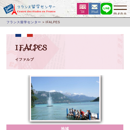
フランス留学センター
>
IFALPES
IFALPES
イファルプ
地域