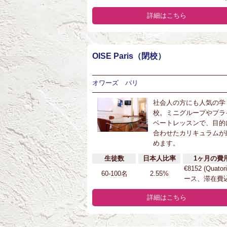
詳細はこちら
OISE Paris（閉校）
オワーズ パリ
社会人の方にも人気の学
校。ミニグループやプラ
ベートレッスンで、目的
合わせたカリキュラムが
めます。
生徒数
日本人比率
1ヶ月の費
€8152 (Quator
60-100名
2.55%
ース、滞在費込
詳細はこちら