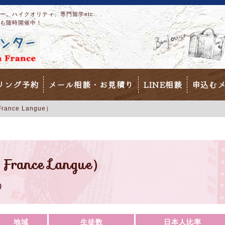
。ハイクオリティ、専門留学etc..
も随時開催中！
リング予約
メール相談・お見積り
LINE相談
申込む
 France Langue）
 France Langue）
)
地域
生徒数
日本人比率