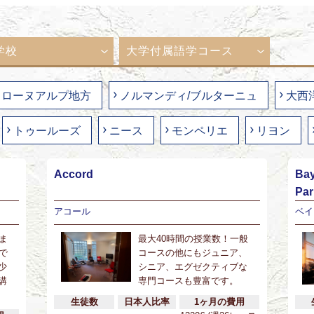
学校
大学付属語学コース
ローヌアルプ地方
ノルマンディ/ブルターニュ
大西
トゥールーズ
ニース
モンペリエ
リヨン
Accord
Bay
Pa
アコール
ベイ
ま
最大40時間の授業数！一般
で
コースの他にもジュニア、
少
シニア、エグゼクティブな
講
専門コースも豊富です。
生徒数
日本人比率
1ヶ月の費用