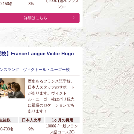
1,200€ (週20レッス
0-150名
3%
ン)～
詳細はこちら
校】France Langue Victor Hugo
ンスラング ヴィクトール・ユーゴー校
歴史あるフランス語学校、
日本人スタッフのサポート
があります。ヴィクトー
ル・ユーゴー校はパリ観光
に最適のロケーションでも
あります！
生徒数
日本人比率
1ヶ月の費用
1000€ (一般フラン
00-700名
9%
ス語コース20)