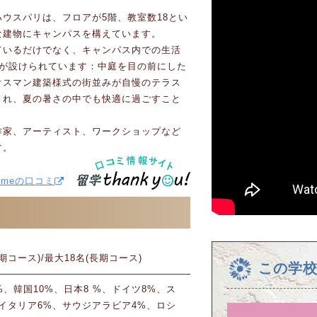
ウスパリは、フロアが5階、教室数18とい
な建物にキャンパスを構えています。
ているだけでなく、キャンパス内での生活
スが設けられています：中庭を目の前にした
オスマン建築様式の街並みが自慢のテラス
され、夏の暑さの中でも快適に過ごすこと
作家、アーティスト、ワークショップなど
す。
e Dameの口コミ
期コース)/最大18名(長期コース)
この学
%、韓国10%、日本8 %、ドイツ8%、ス
イタリア6%、サウジアラビア4%、ロシ