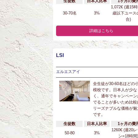
生徒数
日本人比率
1ヶ月の費
1,072€ (週15
30-70名
3%
歳以下ユース
合)
詳細はこちら
LSI
エルエスアイ
全生徒が30-60名ほどの
模校です。日本人が少な
く、通年でキャンペーン
でることが多いため比較
リーズナブルな価格が魅
です。
生徒数
日本人比率
1ヶ月の費
1260€ (週20
50-80
3%
ン=18時間