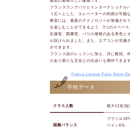
囲気の素晴らしい建物です。
フランスラングパリとインターナショナルハ
う広々とした、エレベーターの利用が可能
教室には、最新のテクノロジーが装備され
を楽しむことができるよう、3つのスペー
応接室、図書室、パリの屋根のある景色と
が設けられました。また、エアコンが完備
ができます。
フランス語のレッスンに加え、月に数回、
があり新たな文化との出会いも期待できま
France Langue Paris Notr
学校データ
クラス人数
最大12名(短
ブラジル18
国籍バランス
ペイン6%、