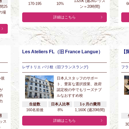
用
1320€ (週26レッス
170-195
10%
6
時間25
ン＝20時間)
の場
詳細はこちら
Les Ateliers FL（旧 France Langue）
【閉
レザトリエ パリ校（旧フランスラング)
フラ
小規
日本人スタッフのサポー
ト、豊富な選択授業、政府
が
認定校の中でもリーズナブ
的
ルなおすすめ校
力
生徒数
日本人比率
1ヶ月の費用
160名前後
8%
1,160€ (週20時間)
用
詳細はこちら
レッス
3
)