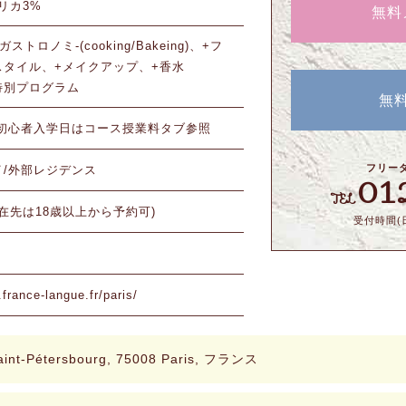
リカ3%
無料
トロノミ-(cooking/Bakeing)、+フ
スタイル、+メイクアップ、+香水
特別プログラム
無
 初心者入学日はコース授業料タブ参照
フリー
イ/外部レジデンス
01
TEL
滞在先は18歳以上から予約可)
受付時間(日
france-langue.fr/paris/
aint-Pétersbourg, 75008 Paris, フランス