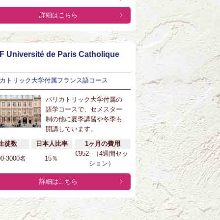
詳細はこちら
F Université de Paris Catholique
カトリック大学付属フランス語コース
パリカトリック大学付属の
語学コースで、セメスター
制の他に夏季講習や冬季も
開講しています。
生徒数
日本人比率
1ヶ月の費用
€952- （4週間セッ
00-3000名
15％
ション）
詳細はこちら