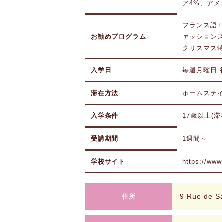
ア4%、アメ
フランス語+ガス
お勧めプログラム
ァッション
クリスマス
入学日
毎週月曜日
滞在方法
ホームステ
入学条件
17歳以上(
受講期間
1週間～
学校サイト
https://www.
9 Rue de S
住所