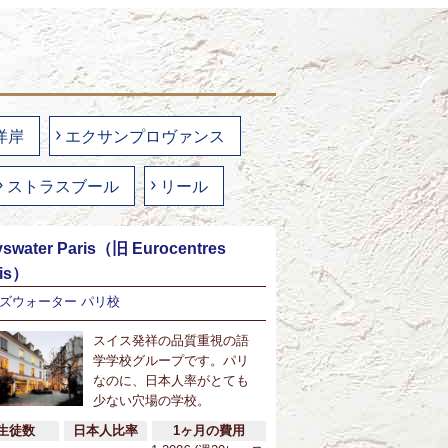
洋岸
エクサンプロヴァンス
ストラスブール
リール
swater Paris（旧 Eurocentres
ris）
ズウォーター パリ校
スイス発祥の品質重視の語
学学校グループです。パリ
なのに、日本人率がとても
少ない穴場の学校。
生徒数
日本人比率
1ヶ月の費用