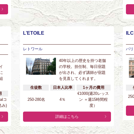
L’ETOILE
ILC
レトワール
パリ
40年以上の歴史を持つ老舗
イ
の学校。担任制、毎日宿題
に
が出され、必ず講師が宿題
組
を見直してくれます。
生徒数
日本人比率
1ヶ月の費用
用
€1000(週20レッス
25
ialコ
250-280名
4％
ン ＝週15時間程
み)
度）
詳細はこちら