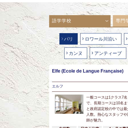
語学学校
専門
パリ
ロワール川沿い
カンヌ
アンティーブ
Elfe (Ecole de Langue Française)
エルフ
一般コースは1クラス7名
で、長期コースは10名ま
と政府認定校の中では最
人数。熱心なスタッフや
師が魅力。