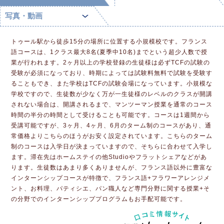
写真・動画
トゥール駅から徒歩15分の場所に位置する小規模校です。フランス
語コースは、1クラス最大8名(夏季中10名)までという超少人数で授
業が行われます。2ヶ月以上の学校登録の生徒様は必ずTCFの試験の
受験が必須になっており、時期によっては試験料無料で試験を受験す
ることもでき、また学校はTCFの試験会場になっています。小規模な
学校ですので、生徒数が少なく万が一生徒様のレベルのクラスが開講
されない場合は、開講されるまで、マンツーマン授業を通常のコース
時間の半分の時間として受けることも可能です。コースは1週間から
受講可能ですが、3ヶ月、4ヶ月、6月のターム制のコースがあり、通
常価格よりこちらのほうがお安く設定されています。こちらのターム
制のコースは入学日が決まっていますので、そちらに合わせて入学し
ます。滞在先はホームステイの他Studioやフラットシェアなどがあ
ります。生徒数はあまり多くありませんが、フランス語以外に豊富な
インターンシップコースが特徴で、フランス語+フラワーアレンジメ
ント、お料理、パティシエ、パン職人など専門分野に関する授業+そ
の分野でのインターンシッププログラムもお手配可能です。