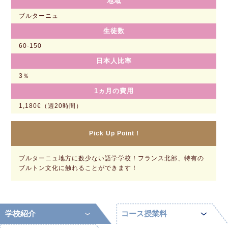
地域
ブルターニュ
生徒数
60-150
日本人比率
3％
1ヵ月の費用
1,180€（週20時間）
Pick Up Point !
ブルターニュ地方に数少ない語学学校！フランス北部、特有の
ブルトン文化に触れることができます！
学校紹介
コース授業料