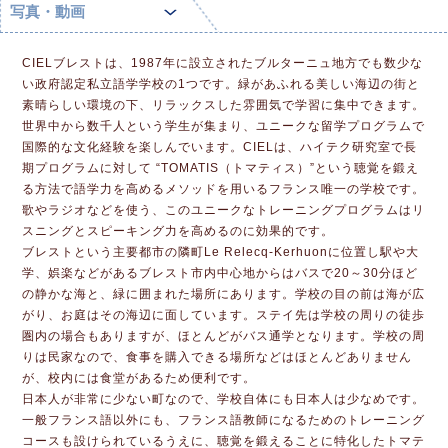
写真・動画
CIELブレストは、1987年に設立されたブルターニュ地方でも数少な
い政府認定私立語学学校の1つです。緑があふれる美しい海辺の街と
素晴らしい環境の下、リラックスした雰囲気で学習に集中できます。
世界中から数千人という学生が集まり、ユニークな留学プログラムで
国際的な文化経験を楽しんでいます。CIELは、ハイテク研究室で長
期プログラムに対して “TOMATIS（トマティス）”という聴覚を鍛え
る方法で語学力を高めるメソッドを用いるフランス唯一の学校です。
歌やラジオなどを使う、このユニークなトレーニングプログラムはリ
スニングとスピーキング力を高めるのに効果的です。
ブレストという主要都市の隣町Le Relecq-Kerhuonに位置し駅や大
学、娯楽などがあるブレスト市内中心地からはバスで20～30分ほど
の静かな海と、緑に囲まれた場所にあります。学校の目の前は海が広
がり、お庭はその海辺に面しています。ステイ先は学校の周りの徒歩
圏内の場合もありますが、ほとんどがバス通学となります。学校の周
りは民家なので、食事を購入できる場所などはほとんどありません
が、校内には食堂があるため便利です。
日本人が非常に少ない町なので、学校自体にも日本人は少なめです。
一般フランス語以外にも、フランス語教師になるためのトレーニング
コースも設けられているうえに、聴覚を鍛えることに特化したトマテ