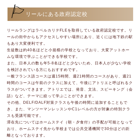
リールにある政府認定校
リールラングはラベルカリテFLEを取得している政府認定校です。リ
ールの街中からもアクセスしやすい場所にあり、近くには地下鉄の駅
もあり大変便利です。
生徒数は約40名ほどと小規模の学校となっており、大変アットホー
ムな環境で学ぶことができる学校です。
また、日本人の数も年5-8名ほどと少ないため、日本人が少ない学校
を検討されている方にもおすすめです。
一般フランス語コースは週15時間、週21時間のコースがあり、週21
時間のコースは午前のクラスに加えて、午後にアトリエと呼ばれるク
ラスがついてきます。アトリエでは、発音、文法、スピーキング（会
話）など、テーマに絞って学ぶことができます。
その他、DELF/DALF対策クラスも午後の時間に追加することもで
き、また、マンツーマンレッスンやC1レベルの方が対象の特別クラ
スも受講可能です。
滞在先についてはホームステイ（朝・夕食付）の手配が可能となって
おり、ホームステイ先から学校までは公共交通機関で30分ほどの距
離となっております。