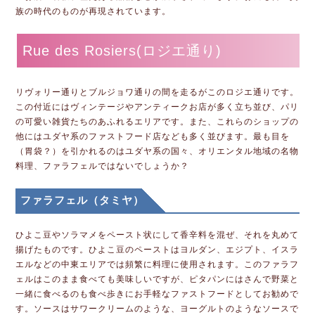
族の時代のものが再現されています。
Rue des Rosiers(ロジエ通り)
リヴォリー通りとブルジョワ通りの間を走るがこのロジエ通りです。
この付近にはヴィンテージやアンティークお店が多く立ち並び、パリ
の可愛い雑貨たちのあふれるエリアです。また、これらのショップの
他にはユダヤ系のファストフード店なども多く並びます。最も目を
（胃袋？）を引かれるのはユダヤ系の国々、オリエンタル地域の名物
料理、ファラフェルではないでしょうか？
ファラフェル（タミヤ）
ひよこ豆やソラマメをペースト状にして香辛料を混ぜ、それを丸めて
揚げたものです。ひよこ豆のペーストはヨルダン、エジプト、イスラ
エルなどの中東エリアでは頻繁に料理に使用されます。このファラフ
ェルはこのまま食べても美味しいですが、ピタパンにはさんで野菜と
一緒に食べるのも食べ歩きにお手軽なファストフードとしてお勧めで
す。ソースはサワークリームのような、ヨーグルトのようなソースで