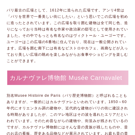
パリ最古の広場として、1612年に造られた広場です。アンリ4世は
「パリを世界で一番美しい街にしたい」という思いでこの広場を初め
に造ったとされています。この広場を取り囲む建物は全て同じ色、造
りになっており当時は有名な作家や政治家の邸宅として使用されてい
ました。その中でもっとも有名なのはヴィクトール・ユーゴーです。
ユーゴーはこの広場の6番地に住んでおり、現在は一般公開されてい
ます。広場を囲む廊下には有名なビストロやカフェ、画廊などが入っ
ており美しい広場の眺めを楽しみながらお食事やショピングを楽しむ
ことができます。
カルナヴァレ博物館 Musée Carnavalet
別名Musee Histoire de Paris（パリ歴史博物館）と呼ばれることも
ありますが、一般的にはカルナヴァレといわれています。1850～60
年代にオリエンタル調の建物や、近代的な建物がパリの街に建設され
る時期がありましたが、このマレ地区はその波を逃れたエリアだとい
われています。そのため昔ながらの建物や、街並みが残されているの
ですが、カルナヴァレ博物館にはそんな昔の貴族が残したものや、昔
のお店の看板、歴史ある品物などが展示されています。お庭も昔の貴