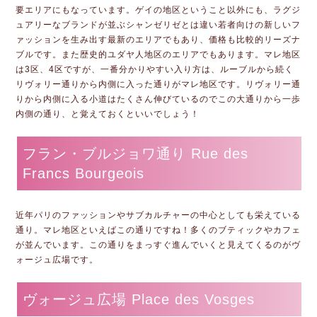
要エリアにもなっています。ゲイの地区ということ以外にも、ラグジ
ュアリーなブランドが並ぶシャンゼリゼとは違い若者向けの新しいフ
ァッションを生み出す最新のエリアでもあり、価格も比較的リーズナ
ブルです。また歴史的ユダヤ人地区のエリアでもあります。マレ地区
は3区、4区ですが、一番分かりやすい入り方は、ルーブルから続く
リヴォリー通りから内側に入った通りがマレ地区です。リヴォリー通
りから内側に入る小道はたくさん伸びているのでこの大通りから一歩
内側の通り、と覚えておくといいでしょう！
フラン・ブルジョワ通り Rue des
Francs Bourgeois
近年パリのファッションやサブカルチャーの中心としても栄えている
通り。マレ地区といえばこの通りですね！多くのブティックやカフェ
が並んでいます。この通りをまっすぐ進んでいくと見えてくるのがヴ
ォージュ広場です。
ヴォージュ広場 Place des Vosges