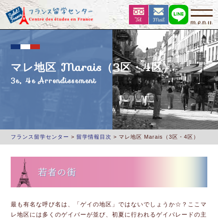
マレ地区 Marais（3区・4区）
3e, 4e Arrondissement
フランス留学センター
>
留学情報目次
>
マレ地区 Marais（3区・4区）
若者の街
最も有名な呼び名は、「ゲイの地区」ではないでしょうか☆？ここマ
レ地区には多くのゲイバーが並び、初夏に行われるゲイパレードの主