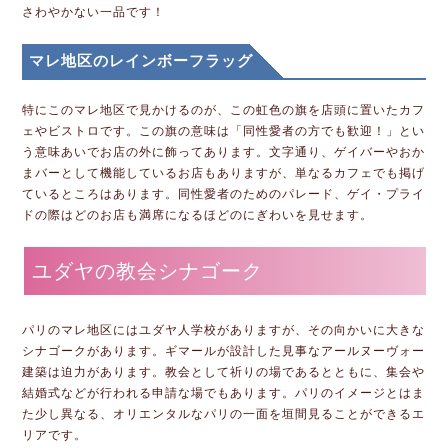
さわやかない一品です！
マレ地区のレインボーフラッグ
特にこのマレ地区で見かけるのが、この虹色の旗を店頭に置いたカフ
ェやビストロです。この旗の意味は「同性愛者の方でも歓迎！」とい
う意味あいでお店の外に飾ってあります。文字通り、ゲイバーやおか
まバーとして機能しているお店もありますが、単なるカフェでも掲げ
ているところはあります。同性愛者のためのパレード、ゲイ・プライ
ドの際はどのお店も満席になるほどのにぎわいを見せます。
ユダヤの教会シナゴーク
パリのマレ地区にはユダヤ人学校がありますが、その向かいに大きな
シナゴークがあります。ギマールが設計した見事なアールヌーヴォー
建築は迫力があります。教会として祈りの場であるとともに、集会や
結婚式などが行われる申請な場でもあります。パリのイメージとはま
た少し異なる、オリエンタルなパリの一面を垣間見ることができるエ
リアです。