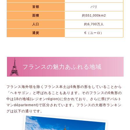
首都
パリ
面積
約551,000km2
人口
約6,700万人
通貨
€（ユーロ）
フランスの魅力あふれる地域
フランス海外領を除くフランス本土は6角形の形をしていることから
「ヘキサゴン」と呼ばれることもあります。そのフランスの6角形の
中は18の地域(レジオンrégion)に分かれており、さらに県(デパルト
マンdépartement)で区分されています。フランスの大都市ランキン
グは以下の通りです。