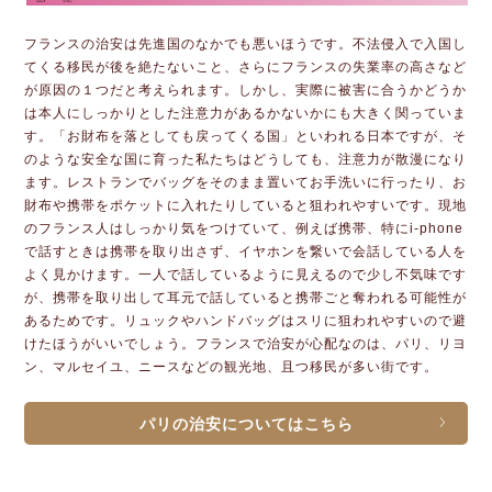
フランスの治安は先進国のなかでも悪いほうです。不法侵入で入国し
てくる移民が後を絶たないこと、さらにフランスの失業率の高さなど
が原因の１つだと考えられます。しかし、実際に被害に合うかどうか
は本人にしっかりとした注意力があるかないかにも大きく関っていま
す。「お財布を落としても戻ってくる国」といわれる日本ですが、そ
のような安全な国に育った私たちはどうしても、注意力が散漫になり
ます。レストランでバッグをそのまま置いてお手洗いに行ったり、お
財布や携帯をポケットに入れたりしていると狙われやすいです。現地
のフランス人はしっかり気をつけていて、例えば携帯、特にi-phone
で話すときは携帯を取り出さず、イヤホンを繋いで会話している人を
よく見かけます。一人で話しているように見えるので少し不気味です
が、携帯を取り出して耳元で話していると携帯ごと奪われる可能性が
あるためです。リュックやハンドバッグはスリに狙われやすいので避
けたほうがいいでしょう。フランスで治安が心配なのは、パリ、リヨ
ン、マルセイユ、ニースなどの観光地、且つ移民が多い街です。
パリの治安についてはこちら