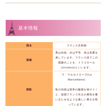
基本情報
国名
フランス共和国
青は自由、白は平等、赤は友愛を
表しています。フランス語でこの
国旗
国旗のことを、トリコロール
(tricolore)といいます。
ラ・マルセイエーズ(La
Marseillaise)
国歌
歌の内容は戦争の敵国を倒そう！
と、祖国フランス兵士の勇気を奮
い立たせるような激しい勇士を歌
っています。