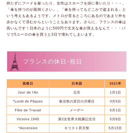
持たずにフードを被ったり、女性はスカーフを頭に巻いたり・・・。
「傘を持つのが面倒くさい」、「傘を持ってもどこかで盗まれる」と
いう考えもあるようです。メトロが至るところにあるのであまり外を
歩かなくて済むからということもあります。さらに、フランスの傘は
高いんです！日本のように500円で丈夫な傘が買えるなんて・・・パ
リで5ユーロの傘を買うと3日で壊れてしまいます。
フランスの休日･祝日
祝祭日
日本語
2021年
Jour de l’An
元旦
1月1日
*Lundi de Pâques
復活祭の翌日の月曜日
4月5日
Fête de Travail
メーデー
5月1日
Victoire 1945
第2次世界大戦勝記念日
5月8日
*Ascension
キリスト昇天祭
5月13日