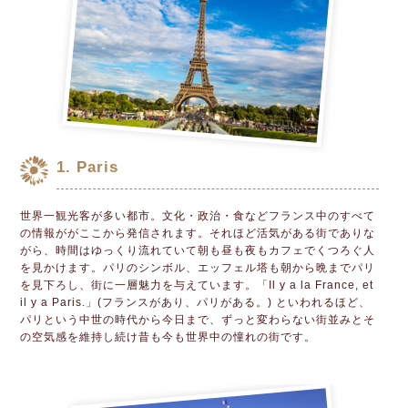
1. Paris
世界一観光客が多い都市。文化・政治・食などフランス中のすべて
の情報ががここから発信されます。それほど活気がある街でありな
がら、時間はゆっくり流れていて朝も昼も夜もカフェでくつろぐ人
を見かけます。パリのシンボル、エッフェル塔も朝から晩までパリ
を見下ろし、街に一層魅力を与えています。「Il y a la France, et
il y a Paris.」(フランスがあり、パリがある。) といわれるほど、
パリという中世の時代から今日まで、ずっと変わらない街並みとそ
の空気感を維持し続け昔も今も世界中の憧れの街です。