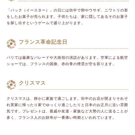
「パック（イースター）」の日には街中で卵やウサギ、ニワトリの形
をしたお菓子が売られます。子供たちは、家に隠してあるそのお菓子
を探し出すというゲームで盛り上がります。
フランス革命記念日
パリでは厳粛なパレードや大統領の演説があります。空軍による航空
ショーでは、フランスの国旗、赤白青の煙雲が空を彩ります。
クリスマス
クリスマスは、静かに家族で過ごします。街中のお店が閉まりそれぞ
れ実家に帰ったり家でゆっくり過ごしたりと日本のお正月に近い雰囲
気です。プレゼントは、親戚や友達・家族など大勢の人に送ることが
多く、フランス人のお財布が一番痛い時期といわれています。