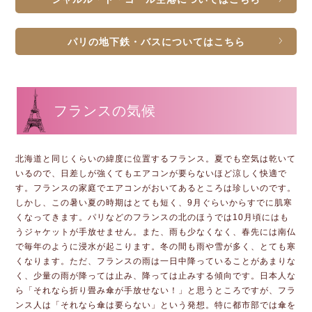
パリの地下鉄・バスについてはこちら
フランスの気候
北海道と同じくらいの緯度に位置するフランス。夏でも空気は乾いて
いるので、日差しが強くてもエアコンが要らないほど涼しく快適で
す。フランスの家庭でエアコンがおいてあるところは珍しいのです。
しかし、この暑い夏の時期はとても短く、9月ぐらいからすでに肌寒
くなってきます。パリなどのフランスの北のほうでは10月頃にはも
うジャケットが手放せません。また、雨も少なくなく、春先には南仏
で毎年のように浸水が起こります。冬の間も雨や雪が多く、とても寒
くなります。ただ、フランスの雨は一日中降っていることがあまりな
く、少量の雨が降っては止み、降っては止みする傾向です。日本人な
ら「それなら折り畳み傘が手放せない！」と思うところですが、フラ
ンス人は「それなら傘は要らない」という発想。特に都市部では傘を