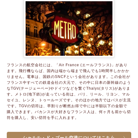
フランスの航空会社には、「Air France (エールフランス)」があり
ます。飛行機ならば、国内は端から端まで飛んでも1時間半しかかか
りません。電車は、国鉄のSNCFという会社があります。この会社が
フランス中すべての鉄道会社の大元で、その中に日本の新幹線のよう
なTGV(テージェーベー)やドイツなどを繋ぐThalys(タリス)がありま
す。メトロ(地下鉄)が走っている街は、パリ、リール、リヨン、マル
セイユ、レンヌ、トゥールーズです。そのほかの地方ではバスが主流
です。TGVの切符は、早割りが断然お得で中には半額以下の金額で
購入できます。バカンスが大好きなフランス人は、何ヶ月も前から切
符を購入し、安い切符を手に入れます。
シャルル・ド・ゴール空港についてはこちら