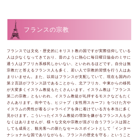
フランスの宗教
フランスでは文化・歴史的にキリスト教の国ですが実際信仰している
人は少なくなってきており、昔のように熱心に毎日曜日協会のミサに
通う人はアフリカ系移民しかいない、といわれるほどです。自分は無
宗教だと答えるフランス人も多く、若い人で宗教的習慣を行う人はあ
まりいません。また、以前はフランスが支配していて、現在も国内の
第２言語がフランス語であることから、北アフリカ、中東からの移民
が大変多くイスラム教徒もたくさんいます。イスラム教は「フランス
第二の宗教」ともいわれ、イスラム教徒が礼拝するモスクなどもたく
さんあります。街中でも、ヒジャブ（女性用スカーフ）をつけた方や
イスラムの男性が着るジャラベイアを身に着けている方を本当に多く
見かけます。こういったイスラム教徒の増加を嫌がるフランス人も少
なくはありませんが、様々な文化や宗教が混ざり合うフランスは国と
しても成長と、観光客への新たなセールスポイントとして「インター
ナショナルな国でありながらも、フランスの歴史を守る」ということ