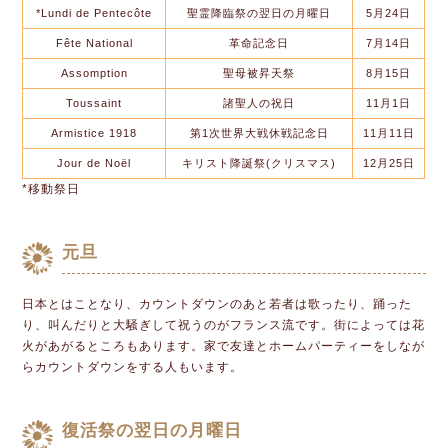
*Lundi de Pentecôte
聖霊降臨祭の翌日の月曜日
5月24日
Fête National
革命記念日
7月14日
Assomption
聖母被昇天祭
8月15日
Toussaint
諸聖人の祝日
11月1日
Armistice 1918
第1次世界大戦休戦記念日
11月11日
Jour de Noël
キリスト降誕祭(クリスマス)
12月25日
*移動祭日
元旦
日本とはことなり、カウントダウンのあと若者は歌ったり、踊った
り、叫んだりと大騒ぎして祝うのがフランス流です。街によっては花
火があがるところもあります。家で友達とホームパーティーをしなが
らカウントダウンをする人もいます。
復活祭の翌日の月曜日