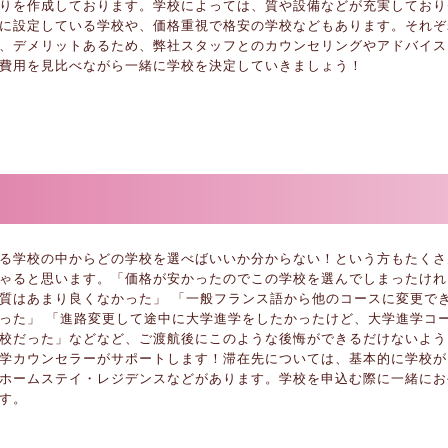
りを作成しております。学校によっては、質や設備などが充実しており
に設定している学校や、価格重視で格安の学校などもあります。それぞ
、デメリットあるため、弊社スタッフとのカウンセリングやアドバイス
費用を見比べながら一緒に学校を決定していきましょう！
る学校の中からどの学校を選べばいいか分からない！という方もたくさ
ゃると思います。「価格が安かったのでこの学校を選んでしまったけれ
質はあまり良くなかった」 「一般フランス語から他のコースに変更で
った」 「進路変更して途中に大学進学をしたかったけど、大学進学コ
校だった」などなど、ご渡航後にこのような後悔ができるだけないよう
学カウンセラーがサポートします！滞在先については、基本的に学校が
ホームステイ・レジデンスなどがあります。学校を申込む際に一緒にお
す。