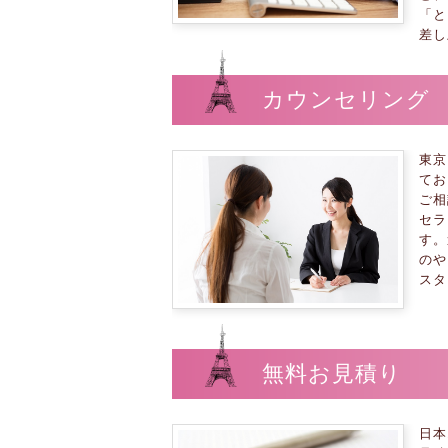
「と
差し
カウンセリング
東京
てお
ご相
セラ
す。
のや
スタ
無料お見積り
日本