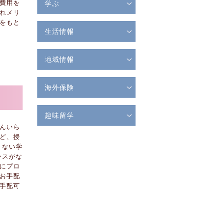
費用を
学ぶ
れメリ
をもと
生活情報
地域情報
海外保険
趣味留学
んいら
ど、授
きない学
ースがな
にプロ
お手配
手配可