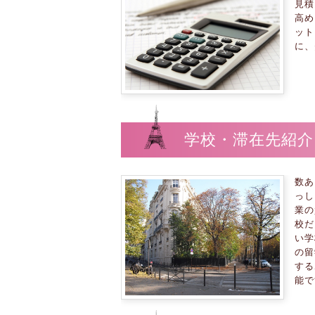
見積
高め
ット
に、
学校・滞在先紹介
数あ
っし
業の
校だ
い学
の留
する
能で