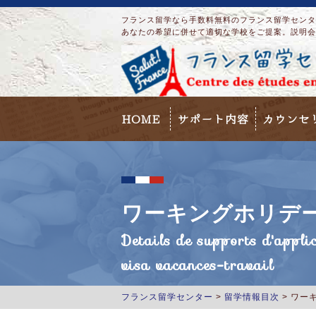
フランス留学なら手数料無料のフランス留学センター
あなたの希望に併せて適切な学校をご提案。説明会
HOME
サポート内容
カウンセ
ワーキングホリデ
Details de supports d'appli
visa vacances-travail
フランス留学センター
>
留学情報目次
>
ワー