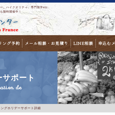
。ハイクオリティ、専門留学etc..
も随時開催中！
リング予約
メール相談・お見積り
LINE相談
申込む
ーサポート
cation de
キングホリデーサポート詳細