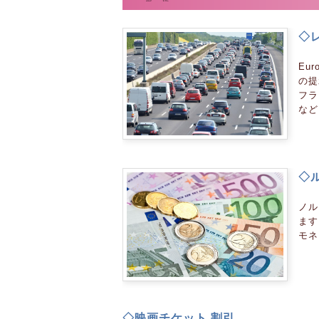
◇レ
Eu
の提
フラ
など
◇
ノル
ます
モネ
◇映画チケット 割引