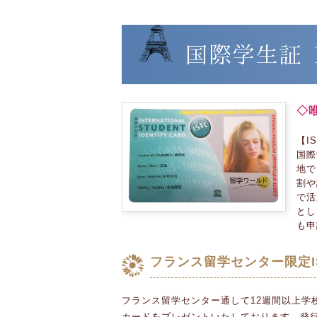
国際学生証 I
◇
【I
国際学
地で
割や
で活
とし
も申
フランス留学センター限定I
フランス留学センター通して12週間以上学
カードをプレゼントいたしております。発