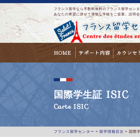
フランス留学なら手数料無料のフランス留学センター
あなたの希望に併せて適切な学校をご提案。説明会
HOME
サポート内容
カウンセ
国際学生証 ISIC
Carte ISIC
フランス留学センター
>
留学情報目次
>
国際学