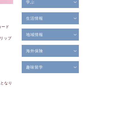
学ぶ
生活情報
カード
地域情報
リップ
海外保険
趣味留学
料となり