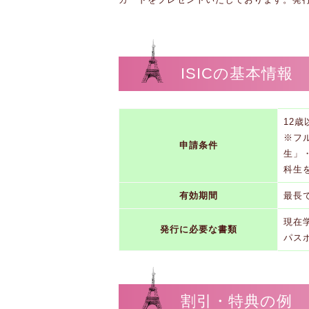
ISICの基本情報
12
※フ
申請条件
生」
科生
有効期間
最長で
現在
発行に必要な書類
パス
割引・特典の例